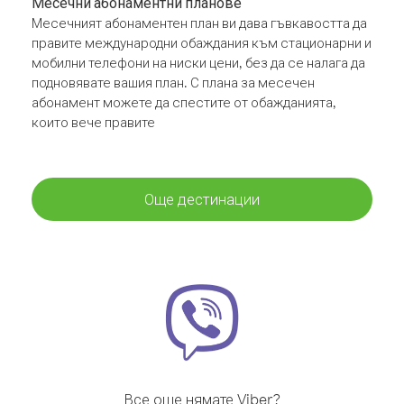
Месечни абонаментни планове
Месечният абонаментен план ви дава гъвкавостта да
правите международни обаждания към стационарни и
мобилни телефони на ниски цени, без да се налага да
подновявате вашия план. С плана за месечен
абонамент можете да спестите от обажданията,
които вече правите
Още дестинации
Все още нямате Viber?