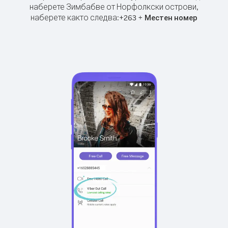
наберете Зимбабве от Норфолкски острови,
наберете както следва:
+
+
263
Местен номер