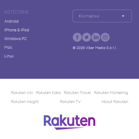
ИЗТЕГЛЯНЕ
Български
Android
iPhone & iPad
Windows PC
Mac
©
2026
Viber Media S.à r.l.
Linux
Rakuten Viki
Rakuten Kobo
Rakuten Travel
Rakuten Marketing
Rakuten Insight
Rakuten TV
About Rakuten