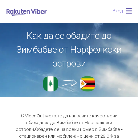
Вход
Togg
navig
Как да се обадите до
Зимбабве от Норфолкски
острови
С Viber Out можете да направите качествени
обаждания до Зимбабве от Норфолкски
острови.
Обадете се на всеки номер в Зимбабве -
стационарен или мобилен! - с цени от 29.0 ¢ за