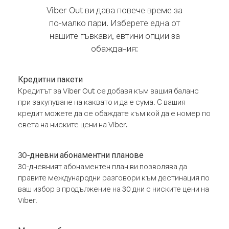
Viber Out ви дава повече време за
по-малко пари. Изберете една от
нашите гъвкави, евтини опции за
обаждания:
Кредитни пакети
Кредитът за Viber Out се добавя към вашия баланс
при закупуване на каквато и да е сума. С вашия
кредит можете да се обаждате към кой да е номер по
света на ниските цени на Viber.
30-дневни абонаментни планове
30-дневният абонаментен план ви позволява да
правите международни разговори към дестинация по
ваш избор в продължение на 30 дни с ниските цени на
Viber.