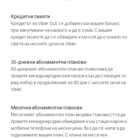
Кредитни пакети
Кредитът за Viber Out се добавя към вашия баланс
при закупуване на каквато и да е сума. С вашия
кредит можете да се обаждате към кой да е номер по
света на ниските цени на Viber.
30-дневни абонаментни планове
30-дневният абонаментен план ви позволява да
правите международни разговори към дестинация по
ваш избор в продължение на 30 дни с ниските цени на
Viber.
Месечни абонаментни планове
Месечният абонаментен план ви дава гъвкавостта да
правите международни обаждания към стационарни и
мобилни телефони на ниски цени, без да се налага да
подновявате вашия план. С плана за месечен