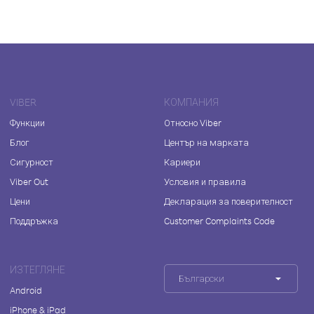
VIBER
КОМПАНИЯ
Функции
Относно Viber
Блог
Център на марката
Сигурност
Кариери
Viber Out
Условия и правила
Цени
Декларация за поверителност
Поддръжка
Customer Complaints Code
ИЗТЕГЛЯНЕ
Български
Android
iPhone & iPad