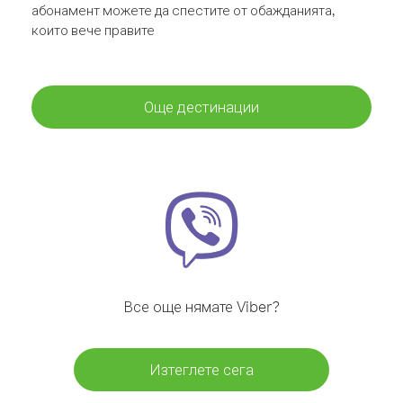
абонамент можете да спестите от обажданията,
които вече правите
Още дестинации
Все още нямате Viber?
Изтеглете сега