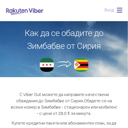
Вход
Togg
navig
Как да се обадите до
Зимбабве от Сирия
С Viber Out можете да направите качествени
обаждания до Зимбабве от Сирия.
Обадете се на
всеки номер в Зимбабве - стационарен или мобилен!
- с цени от 29.0 ¢ за минута.
Купете кредитни пакети или абонаментен план, за да