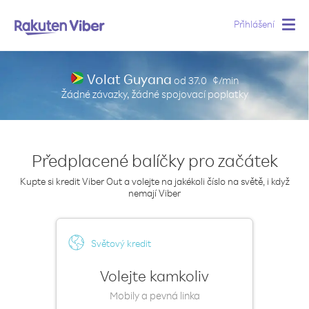
Přihlášení
Togg
navig
Volat Guyana
od
37.0
¢/min
Žádné závazky, žádné spojovací poplatky
Předplacené balíčky pro začátek
Kupte si kredit Viber Out a volejte na jakékoli číslo na světě, i když
nemají Viber
Světový kredit
Volejte kamkoliv
Mobily a pevná linka