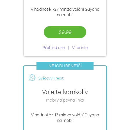
V hodnotě
~27 min
za volání Guyana
na mobil
$9.99
Přehled cen
Více info
NEJOBLÍBENĚJŠÍ
Světový kredit
Volejte kamkoliv
Mobily a pevná linka
V hodnotě
~13 min
za volání Guyana
na mobil