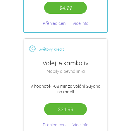
$4.99
Přehled cen
Více info
Světový kredit
Volejte kamkoliv
Mobily a pevná linka
V hodnotě
~68 min
za volání Guyana
na mobil
$24.99
Přehled cen
Více info