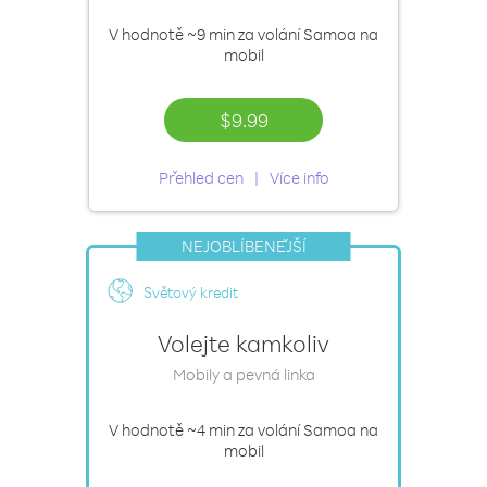
V hodnotě
~9 min
za volání Samoa na
mobil
$9.99
Přehled cen
Více info
NEJOBLÍBENĚJŠÍ
Světový kredit
Volejte kamkoliv
Mobily a pevná linka
V hodnotě
~4 min
za volání Samoa na
mobil