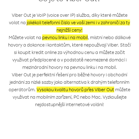
Viber Out je VoIP (voice over IP) služba, díky které můžete
volat na
jakékoli telefonní číslo ve vaší zemi i v zahraničí za ty
nejnižší ceny!
Můžete volat na
pevnou linku i na mobil
, místní nebo dálkové
hovory a dokonce i kontaktům, které nepoužívají Viber. Stačí
si koupit kredit online za výhodnou cenu a můžete začít
využívat předplacené a v podstatě neomezené domácí i
mezinárodní hovory na pevnou linku i na mobil.
Viber Out je perfektní řešení pro běžné hovory i obchodní
jednání za nízké sazby jako alternativa k drahým telefonním
operátorům.
Vysokou kvalitu hovorů přes Viber Out
můžete
využívat na mobilním zařízení, PC nebo Mac. Vyzkoušejte
nejdostupnější internetové volání!