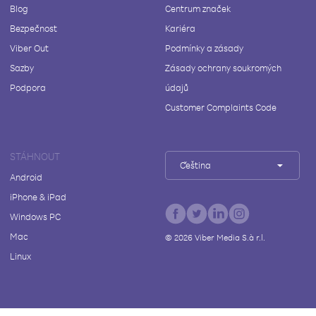
Blog
Centrum značek
Bezpečnost
Kariéra
Viber Out
Podmínky a zásady
Sazby
Zásady ochrany soukromých
Podpora
údajů
Customer Complaints Code
STÁHNOUT
Čeština
Android
iPhone & iPad
Windows PC
Mac
©
2026
Viber Media S.à r.l.
Linux