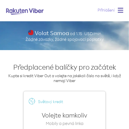
Přihlášení
Togg
navig
Volat Samoa
od
1.15
USD/min
Žádné závazky, žádné spojovací poplatky
Předplacené balíčky pro začátek
Kupte si kredit Viber Out a volejte na jakékoli číslo na světě, i když
nemají Viber
Světový kredit
Volejte kamkoliv
Mobily a pevná linka