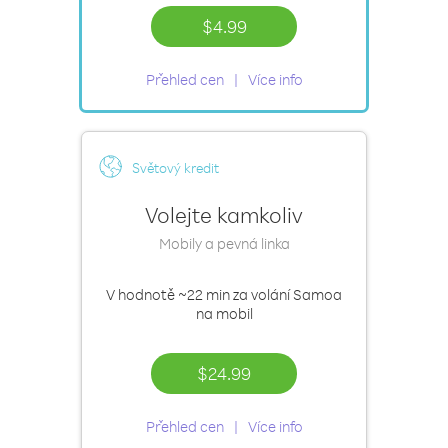
$4.99
Přehled cen
Více info
Světový kredit
Volejte kamkoliv
Mobily a pevná linka
V hodnotě
~22 min
za volání Samoa
na mobil
$24.99
Přehled cen
Více info