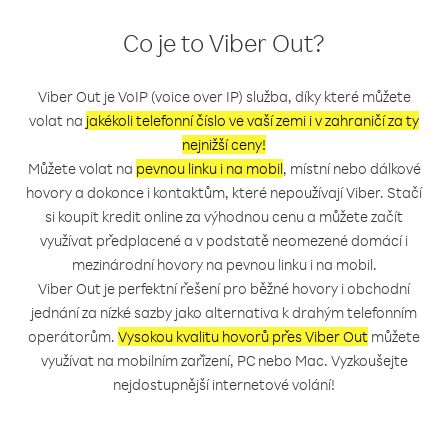
Co je to Viber Out?
Viber Out je VoIP (voice over IP) služba, díky které můžete
volat na
jakékoli telefonní číslo ve vaší zemi i v zahraničí za ty
nejnižší ceny!
Můžete volat na
pevnou linku i na mobil
, místní nebo dálkové
hovory a dokonce i kontaktům, které nepoužívají Viber. Stačí
si koupit kredit online za výhodnou cenu a můžete začít
využívat předplacené a v podstatě neomezené domácí i
mezinárodní hovory na pevnou linku i na mobil.
Viber Out je perfektní řešení pro běžné hovory i obchodní
jednání za nízké sazby jako alternativa k drahým telefonním
operátorům.
Vysokou kvalitu hovorů přes Viber Out
můžete
využívat na mobilním zařízení, PC nebo Mac. Vyzkoušejte
nejdostupnější internetové volání!