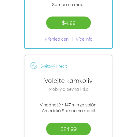
Samoa na mobil
$4.99
Přehled cen
Více info
Světový kredit
Volejte kamkoliv
Mobily a pevná linka
V hodnotě
~147 min
za volání
Americká Samoa na mobil
$24.99