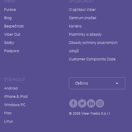
VIBER
SPOLEČNOST
Funkce
O aplikaci Viber
Blog
Centrum značek
Bezpečnost
Kariéra
Viber Out
Podmínky a zásady
Sazby
Zásady ochrany soukromých
Podpora
údajů
Customer Complaints Code
STÁHNOUT
Čeština
Android
iPhone & iPad
Windows PC
Mac
©
2026
Viber Media S.à r.l.
Linux