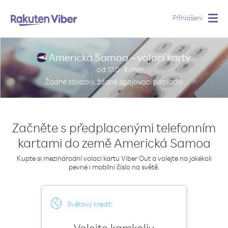
Přihlášení
Togg
navig
Americká Samoa – volací karty
od
17.0
¢/min
Žádné závazky, žádné spojovací poplatky
Začněte s předplacenými telefonním
kartami do země Americká Samoa
Kupte si mezinárodní volací kartu Viber Out a volejte na jakékoli
pevné i mobilní číslo na světě.
Světový kredit
Volejte kamkoliv