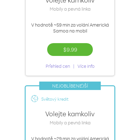
Mobily a pevná linka
V hodnotě
~59 min
za volání Americká
Samoa na mobil
$9.99
Přehled cen
Více info
NEJOBLÍBENĚJŠÍ
Světový kredit
Volejte kamkoliv
Mobily a pevná linka
V hodnotě
~29 min
za volání Americká