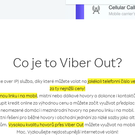
Co je to Viber Out?
ce over IP) služba, díky které můžete volat na
jakékoli telefonní číslo v
za ty nejnižší ceny!
nou linku i na mobil
, místní nebo dálkové hovory a dokonce i kontaktů
koupit kredit online za výhodnou cenu a můžete začít využívat předpla
neomezené domácí i mezinárodní hovory na pevnou linku i na mobil.
ktní řešení pro běžné hovory i obchodní jednání za nízké sazby jako a
rům.
Vysokou kvalitu hovorů přes Viber Out
můžete využívat na mobiln
Mac. Vyzkoušejte nejdostupnější internetové volání!