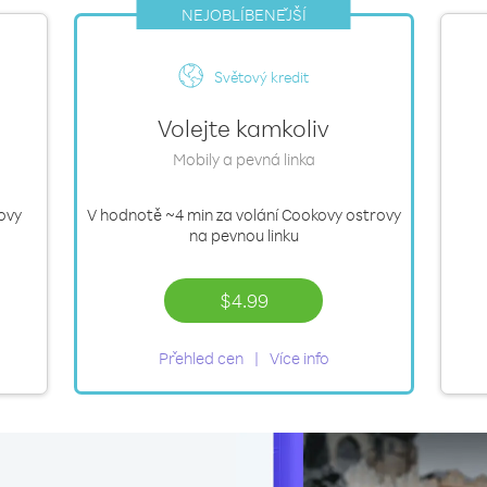
NEJOBLÍBENĚJŠÍ
Světový kredit
Volejte kamkoliv
Mobily a pevná linka
ovy
V hodnotě
~4 min
za volání Cookovy ostrovy
na pevnou linku
$4.99
Přehled cen
Více info