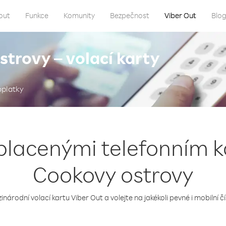
out
Funkce
Komunity
Bezpečnost
Viber Out
Blo
trovy – volací karty
oplatky
placenými telefonním 
Cookovy ostrovy
inárodní volací kartu Viber Out a volejte na jakékoli pevné i mobilní čí