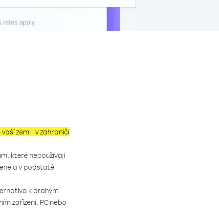
e vaší zemi i v zahraničí
m, které nepoužívají
cené a v podstatě
lternativa k drahým
ím zařízení, PC nebo