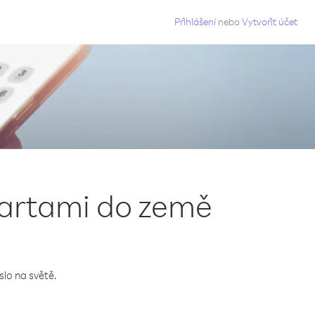
g
Přihlášení
nebo
Vytvořit účet
kartami do země
slo na světě.