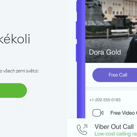
kékoli
do všech zemí světa!