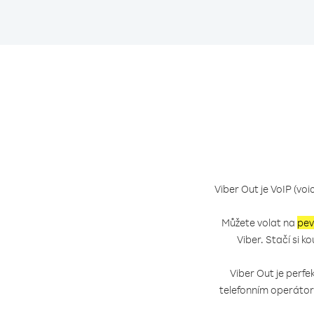
Viber Out je VoIP (voi
Můžete volat na
pev
Viber. Stačí si 
Viber Out je perfe
telefonním operáto