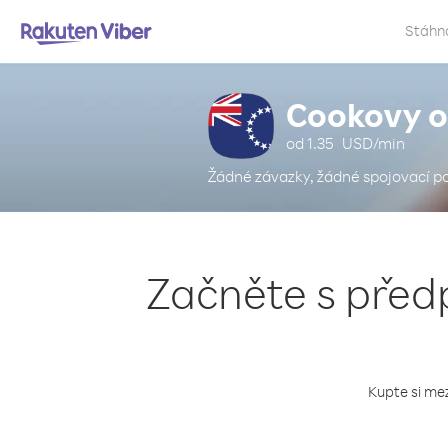
Stáhn
Cookovy os
od
1.35
USD/min
Žádné závazky, žádné spojovací p
Začněte s před
Kupte si mez