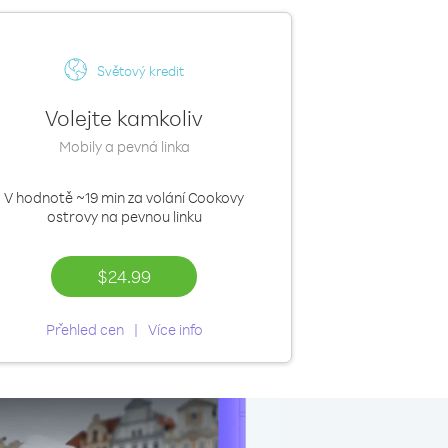
Světový kredit
Volejte kamkoliv
Mobily a pevná linka
V hodnotě
~19 min
za volání Cookovy
ostrovy na pevnou linku
$24.99
Přehled cen
Více info