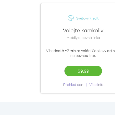
Světový kredit
Volejte kamkoliv
Mobily a pevná linka
V hodnotě
~7 min
za volání Cookovy ostr
na pevnou linku
$9.99
Přehled cen
Více info