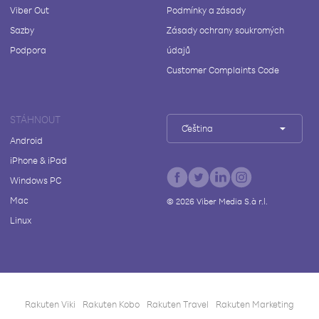
Viber Out
Podmínky a zásady
Sazby
Zásady ochrany soukromých
Podpora
údajů
Customer Complaints Code
STÁHNOUT
Čeština
Android
iPhone & iPad
Windows PC
Mac
©
2026
Viber Media S.à r.l.
Linux
Rakuten Viki
Rakuten Kobo
Rakuten Travel
Rakuten Marketing