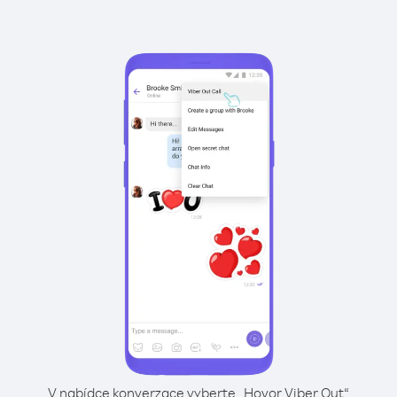
V nabídce konverzace vyberte „Hovor Viber Out“