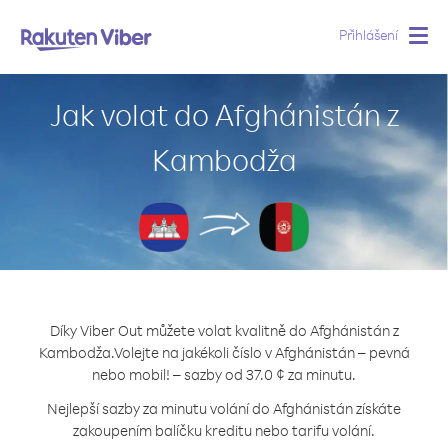
Přihlášení
Togg
navig
Jak volat do Afghánistán z
Kambodža
Díky Viber Out můžete volat kvalitně do Afghánistán z
Kambodža.
Volejte na jakékoli číslo v Afghánistán – pevná
nebo mobil! – sazby od 37.0 ¢ za minutu.
Nejlepší sazby za minutu volání do Afghánistán získáte
zakoupením balíčku kreditu nebo tarifu volání.