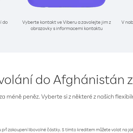
í do
Vyberte kontakt ve Viberu a zavolejte jim z
V nab
obrazovky s informacemi kontaktu
 volání do Afghánistán 
 za méně peněz. Vyberte si z některé z našich flexibi
 při zakoupení libovolné částky. S tímto kreditem můžete volat na jaké