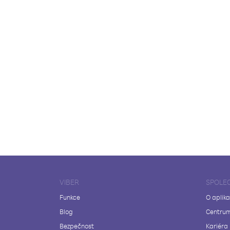
VIBER
SPOLE
Funkce
O aplika
Blog
Centrum
Bezpečnost
Kariéra