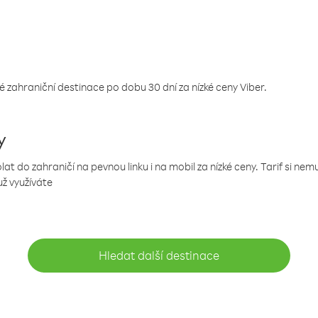
 zahraniční destinace po dobu 30 dní za nízké ceny Viber.
y
 do zahraničí na pevnou linku i na mobil za nízké ceny. Tarif si ne
už využíváte
Hledat další destinace