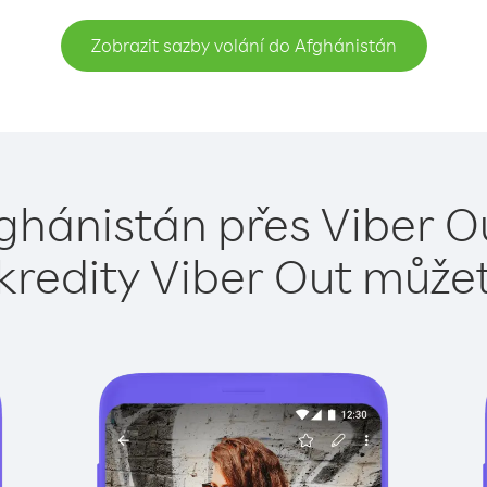
Zobrazit sazby volání do Afghánistán
ghánistán přes Viber O
kredity Viber Out může