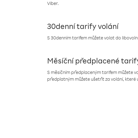
Viber.
30denní tarify volání
S 30denním tarifem můžete volat do libovolné
Měsíční předplacené tarif
S měsíčním předplaceným tarifem můžete volat
předplatným můžete ušetřit za volání, které 