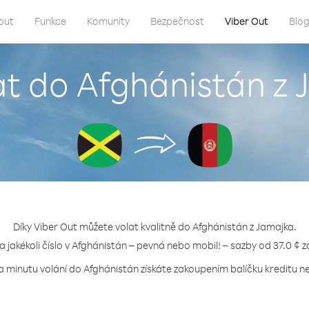
out
Funkce
Komunity
Bezpečnost
Viber Out
Blo
at do Afghánistán z
Díky Viber Out můžete volat kvalitně do Afghánistán z Jamajka.
na jakékoli číslo v Afghánistán – pevná nebo mobil! – sazby od 37.0 ¢ z
a minutu volání do Afghánistán získáte zakoupením balíčku kreditu ne