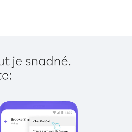
ut je snadné.
te: