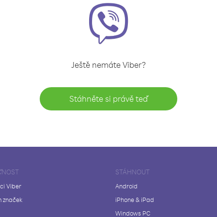
Ještě nemáte Viber?
Stáhněte si právě teď
ČNOST
STÁHNOUT
ci Viber
Android
 značek
iPhone & iPad
Windows PC