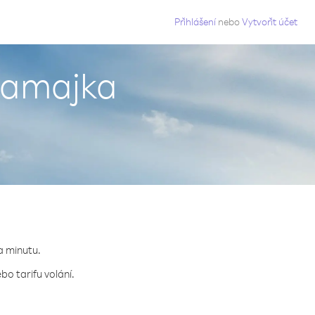
g
Přihlášení
nebo
Vytvořit účet
 Jamajka
a minutu.
bo tarifu volání.