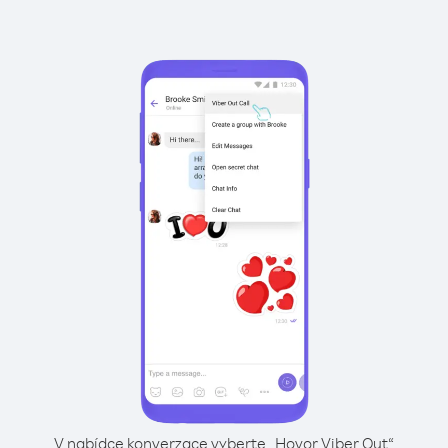
V nabídce konverzace vyberte „Hovor Viber Out“