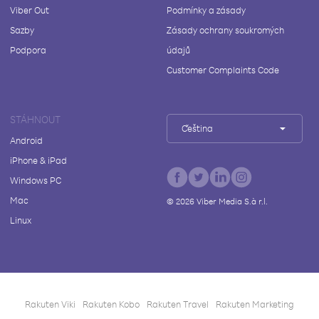
Viber Out
Podmínky a zásady
Sazby
Zásady ochrany soukromých
Podpora
údajů
Customer Complaints Code
STÁHNOUT
Čeština
Android
iPhone & iPad
Windows PC
Mac
©
2026
Viber Media S.à r.l.
Linux
Rakuten Viki
Rakuten Kobo
Rakuten Travel
Rakuten Marketing