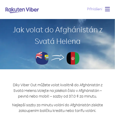
Přihlášení
Togg
navig
Jak volat do Afghánistán z
Svatá Helena
Díky Viber Out můžete volat kvalitně do Afghánistán z
Svatá Helena.
Volejte na jakékoli číslo v Afghánistán –
pevná nebo mobil! – sazby od 37.0 ¢ za minutu.
Nejlepší sazby za minutu volání do Afghánistán získáte
zakoupením balíčku kreditu nebo tarifu volání.