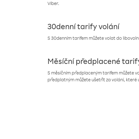
Viber.
30denní tarify volání
S 30denním tarifem můžete volat do libovolné
Měsíční předplacené tarif
S měsíčním předplaceným tarifem můžete volat
předplatným můžete ušetřit za volání, které 