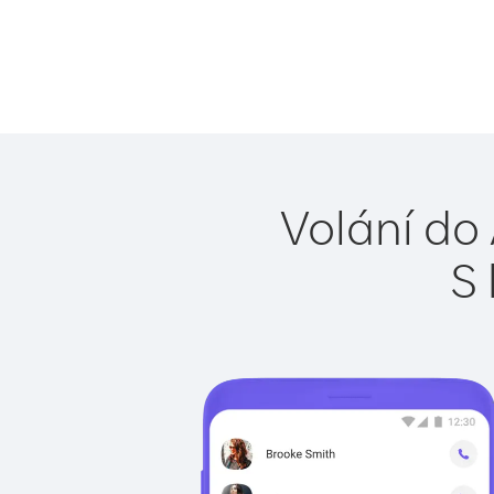
Volání do
S 