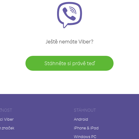
Ještě nemáte Viber?
Stáhněte si právě teď
ČNOST
STÁHNOUT
ci Viber
Android
 značek
iPhone & iPad
Windows PC