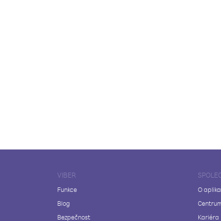
VIBER
SPOLE
Funkce
O aplika
Blog
Centrum
Bezpečnost
Kariéra