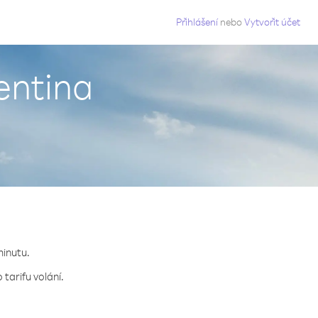
g
Přihlášení
nebo
Vytvořit účet
entina
minutu.
tarifu volání.