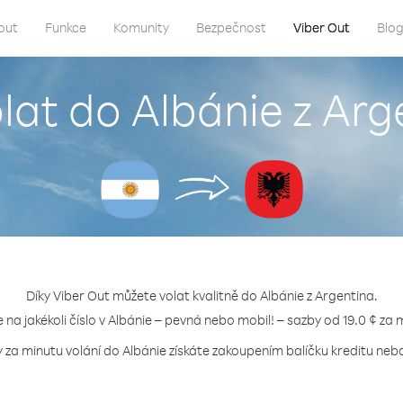
out
Funkce
Komunity
Bezpečnost
Viber Out
Blo
olat do Albánie z Arg
Díky Viber Out můžete volat kvalitně do Albánie z Argentina.
e na jakékoli číslo v Albánie – pevná nebo mobil! – sazby od 19.0 ¢ za 
y za minutu volání do Albánie získáte zakoupením balíčku kreditu nebo 