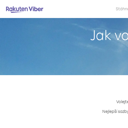
Stáhn
Jak v
Volejt
Nejlepší sazb