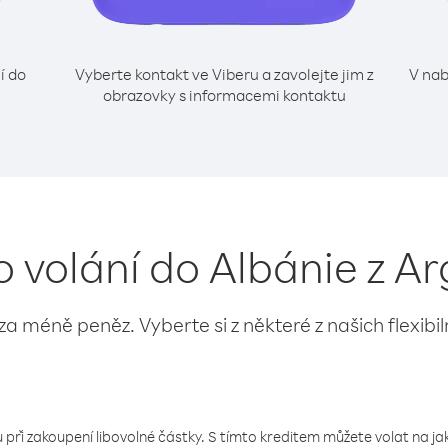
í do
Vyberte kontakt ve Viberu a zavolejte jim z
V nab
obrazovky s informacemi kontaktu
o volání do Albánie z A
 za méně peněz. Vyberte si z některé z našich flexibi
 při zakoupení libovolné částky. S tímto kreditem můžete volat na jaké