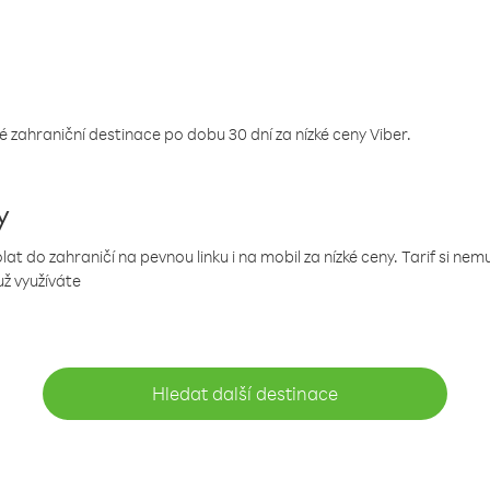
 zahraniční destinace po dobu 30 dní za nízké ceny Viber.
y
 do zahraničí na pevnou linku i na mobil za nízké ceny. Tarif si ne
už využíváte
Hledat další destinace