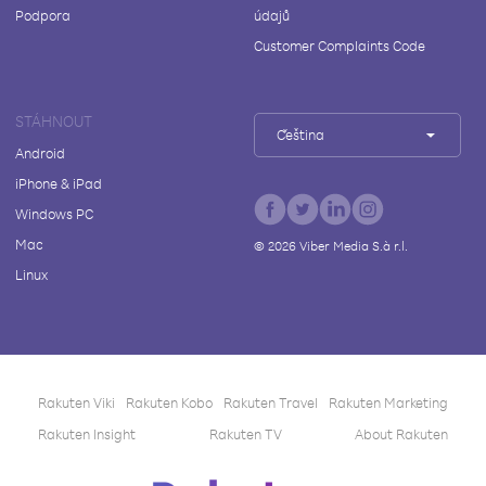
Podpora
údajů
Customer Complaints Code
STÁHNOUT
Čeština
Android
iPhone & iPad
Windows PC
Mac
©
2026
Viber Media S.à r.l.
Linux
Rakuten Viki
Rakuten Kobo
Rakuten Travel
Rakuten Marketing
Rakuten Insight
Rakuten TV
About Rakuten