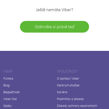
Ještě nemáte Viber?
Stáhněte si právě teď
VIBER
SPOLEČNOST
Funkce
O aplikaci Viber
Blog
Centrum značek
Bezpečnost
Kariéra
Viber Out
Podmínky a zásady
Sazby
Zásady ochrany soukromých