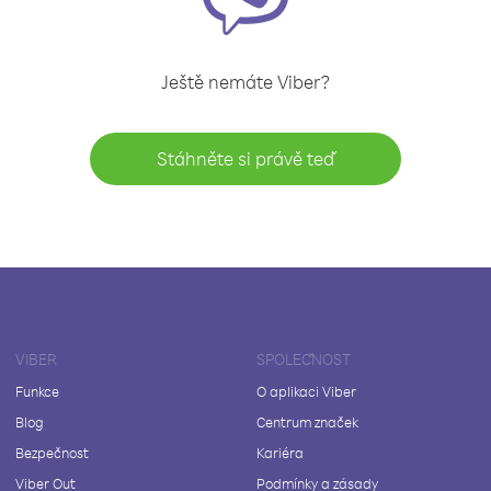
Ještě nemáte Viber?
Stáhněte si právě teď
VIBER
SPOLEČNOST
Funkce
O aplikaci Viber
Blog
Centrum značek
Bezpečnost
Kariéra
Viber Out
Podmínky a zásady