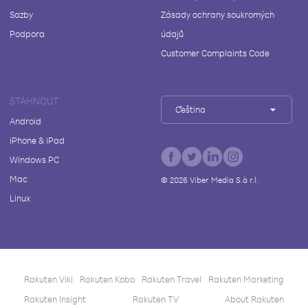
Sazby
Zásady ochrany soukromých
Podpora
údajů
Customer Complaints Code
STÁHNOUT
Čeština
Android
iPhone & iPad
Windows PC
Mac
©
2026
Viber Media S.à r.l.
Linux
Rakuten Viki
Rakuten Kobo
Rakuten Travel
Rakuten Marketing
Rakuten Insight
Rakuten TV
About Rakuten