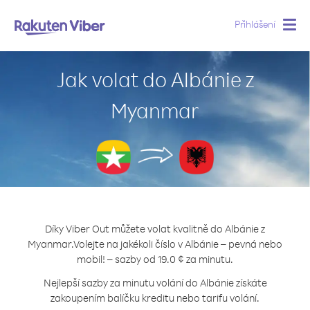
Přihlášení
Togg
navig
Jak volat do Albánie z
Myanmar
Díky Viber Out můžete volat kvalitně do Albánie z
Myanmar.
Volejte na jakékoli číslo v Albánie – pevná nebo
mobil! – sazby od 19.0 ¢ za minutu.
Nejlepší sazby za minutu volání do Albánie získáte
zakoupením balíčku kreditu nebo tarifu volání.