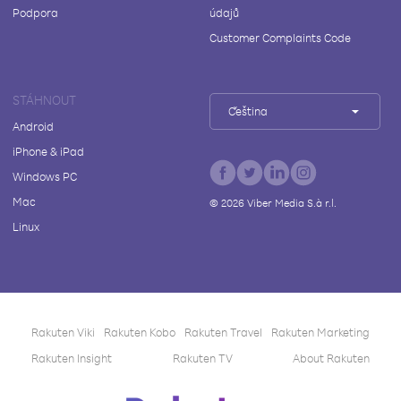
Podpora
údajů
Customer Complaints Code
STÁHNOUT
Čeština
Android
iPhone & iPad
Windows PC
Mac
©
2026
Viber Media S.à r.l.
Linux
Rakuten Viki
Rakuten Kobo
Rakuten Travel
Rakuten Marketing
Rakuten Insight
Rakuten TV
About Rakuten