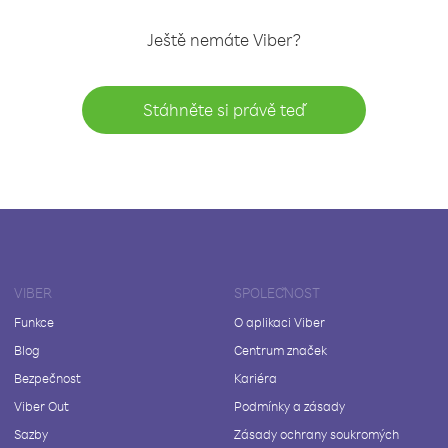
Ještě nemáte Viber?
Stáhněte si právě teď
VIBER
SPOLEČNOST
Funkce
O aplikaci Viber
Blog
Centrum značek
Bezpečnost
Kariéra
Viber Out
Podmínky a zásady
Sazby
Zásady ochrany soukromých