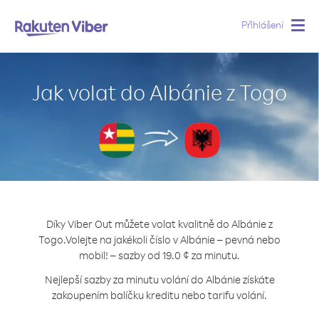
Přihlášení
Togg
navig
Jak volat do Albánie z Togo
Díky Viber Out můžete volat kvalitně do Albánie z
Togo.
Volejte na jakékoli číslo v Albánie – pevná nebo
mobil! – sazby od 19.0 ¢ za minutu.
Nejlepší sazby za minutu volání do Albánie získáte
zakoupením balíčku kreditu nebo tarifu volání.