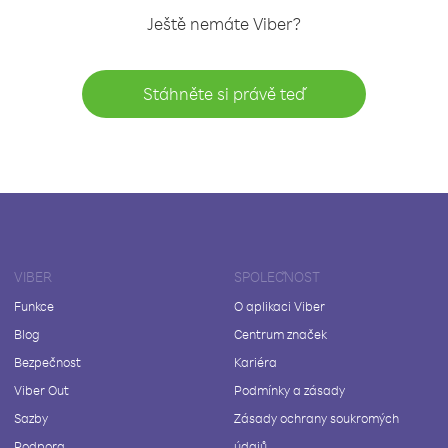
Ještě nemáte Viber?
Stáhněte si právě teď
VIBER
SPOLEČNOST
Funkce
O aplikaci Viber
Blog
Centrum značek
Bezpečnost
Kariéra
Viber Out
Podmínky a zásady
Sazby
Zásady ochrany soukromých
Podpora
údajů