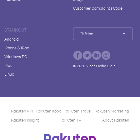
Customer Complaints Code
STÁHNOUT
Čeština
Android
iPhone & iPad
Windows PC
Mac
©
2026
Viber Media S.à r.l.
Linux
Rakuten Viki
Rakuten Kobo
Rakuten Travel
Rakuten Marketing
Rakuten Insight
Rakuten TV
About Rakuten