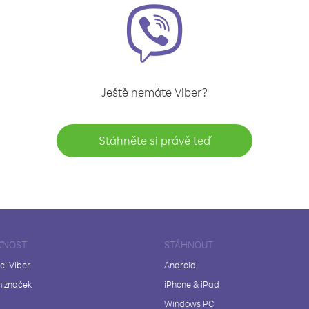
Ještě nemáte Viber?
Stáhněte si právě teď
ČNOST
STÁHNOUT
ci Viber
Android
 značek
iPhone & iPad
Windows PC