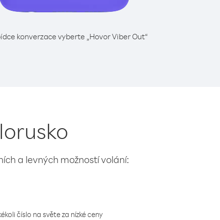
ídce konverzace vyberte „Hovor Viber Out“
ělorusko
lních a levných možností volání:
koli číslo na světe za nízké ceny