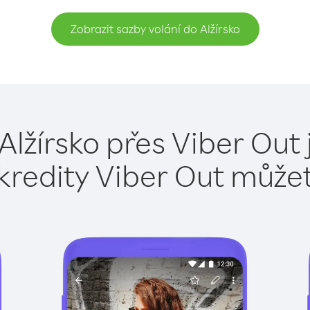
Zobrazit sazby volání do Alžírsko
Alžírsko přes Viber Out
kredity Viber Out může