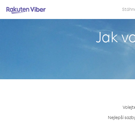
Stáhn
Jak vo
Volejt
Nejlepší sazby