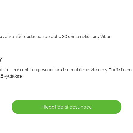
 zahraniční destinace po dobu 30 dní za nízké ceny Viber.
y
 do zahraničí na pevnou linku i na mobil za nízké ceny. Tarif si ne
už využíváte
Hledat další destinace