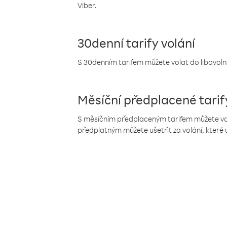
Viber.
30denní tarify volání
S 30denním tarifem můžete volat do libovolné
Měsíční předplacené tarif
S měsíčním předplaceným tarifem můžete volat
předplatným můžete ušetřit za volání, které 