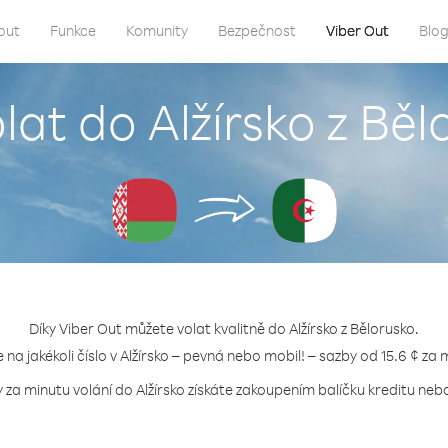
out
Funkce
Komunity
Bezpečnost
Viber Out
Blo
lat do Alžírsko z Bě
Díky Viber Out můžete volat kvalitně do Alžírsko z Bělorusko.
e na jakékoli číslo v Alžírsko – pevná nebo mobil! – sazby od 15.6 ¢ za 
 za minutu volání do Alžírsko získáte zakoupením balíčku kreditu nebo