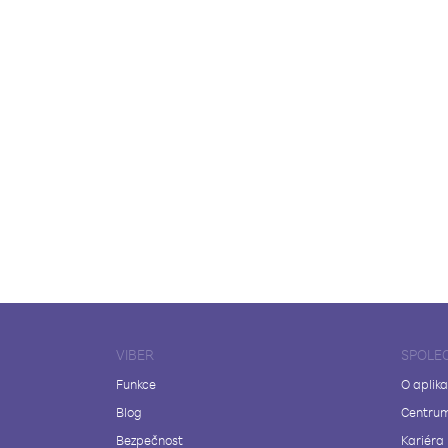
VIBER
SPOLE
Funkce
O aplika
Blog
Centrum
Bezpečnost
Kariéra