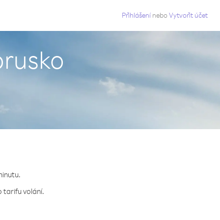
g
Přihlášení
nebo
Vytvořit účet
lorusko
minutu.
 tarifu volání.