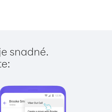
 je snadné.
te: