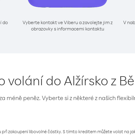
í do
Vyberte kontakt ve Viberu a zavolejte jim z
V nab
obrazovky s informacemi kontaktu
o volání do Alžírsko z B
 za méně peněz. Vyberte si z některé z našich flexibi
 při zakoupení libovolné částky. S tímto kreditem můžete volat na jaké