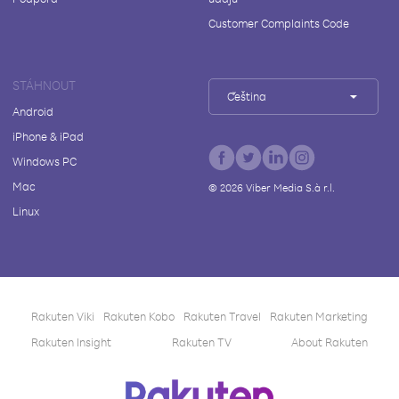
Customer Complaints Code
STÁHNOUT
Čeština
Android
iPhone & iPad
Windows PC
Mac
©
2026
Viber Media S.à r.l.
Linux
Rakuten Viki
Rakuten Kobo
Rakuten Travel
Rakuten Marketing
Rakuten Insight
Rakuten TV
About Rakuten