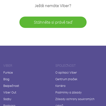
Ještě nemáte Viber?
Stáhněte si právě teď
VIBER
SPOLEČNOST
Funkce
O aplikaci Viber
Blog
Centrum značek
Bezpečnost
Kariéra
Viber Out
Podmínky a zásady
Sazby
Zásady ochrany soukromých
Podpora
údajů