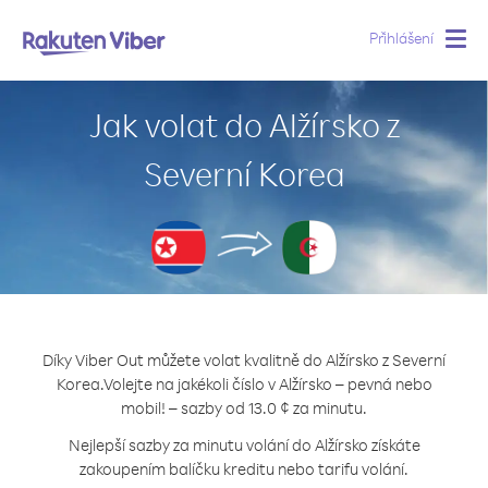
Přihlášení
Togg
navig
Jak volat do Alžírsko z
Severní Korea
Díky Viber Out můžete volat kvalitně do Alžírsko z Severní
Korea.
Volejte na jakékoli číslo v Alžírsko – pevná nebo
mobil! – sazby od 13.0 ¢ za minutu.
Nejlepší sazby za minutu volání do Alžírsko získáte
zakoupením balíčku kreditu nebo tarifu volání.