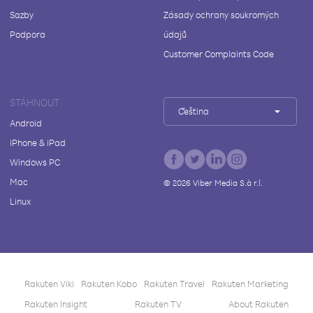
Sazby
Zásady ochrany soukromých
Podpora
údajů
Customer Complaints Code
STÁHNOUT
Čeština
Android
iPhone & iPad
Windows PC
Mac
©
2026
Viber Media S.à r.l.
Linux
Rakuten Viki
Rakuten Kobo
Rakuten Travel
Rakuten Marketing
Rakuten Insight
Rakuten TV
About Rakuten