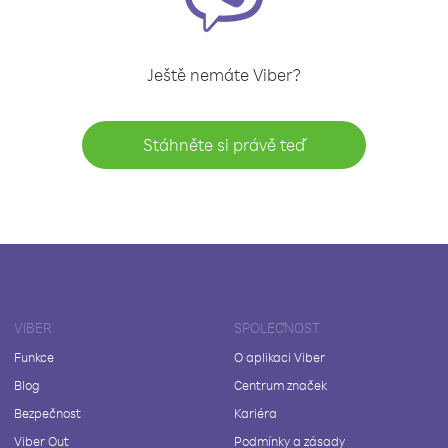
Ještě nemáte Viber?
Stáhněte si právě teď
VIBER
SPOLEČNOST
Funkce
O aplikaci Viber
Blog
Centrum značek
Bezpečnost
Kariéra
Viber Out
Podmínky a zásady