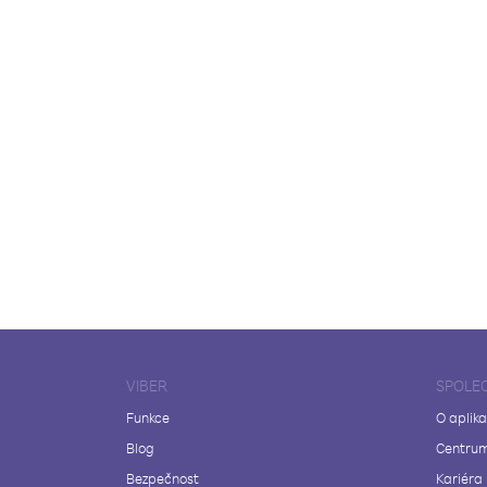
VIBER
SPOLE
Funkce
O aplika
Blog
Centrum
Bezpečnost
Kariéra