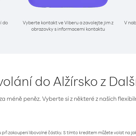
í do
Vyberte kontakt ve Viberu a zavolejte jim z
V nab
obrazovky s informacemi kontaktu
volání do Alžírsko z Další
 za méně peněz. Vyberte si z některé z našich flexibi
 při zakoupení libovolné částky. S tímto kreditem můžete volat na jaké