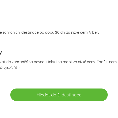
 zahraniční destinace po dobu 30 dní za nízké ceny Viber.
y
 do zahraničí na pevnou linku i na mobil za nízké ceny. Tarif si ne
už využíváte
Hledat další destinace