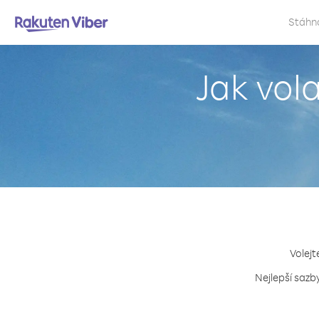
Stáhn
Jak vola
Volejt
Nejlepší sazby