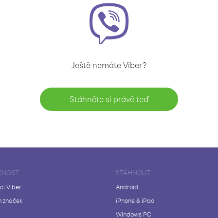
Ještě nemáte Viber?
Stáhněte si právě teď
ČNOST
STÁHNOUT
ci Viber
Android
 značek
iPhone & iPad
Windows PC