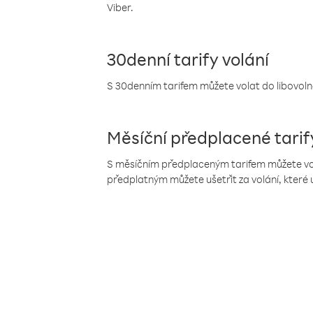
Viber.
30denní tarify volání
S 30denním tarifem můžete volat do libovolné
Měsíční předplacené tarif
S měsíčním předplaceným tarifem můžete volat
předplatným můžete ušetřit za volání, které 