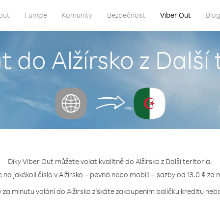
out
Funkce
Komunity
Bezpečnost
Viber Out
Blo
t do Alžírsko z Další 
Díky Viber Out můžete volat kvalitně do Alžírsko z Další teritoria.
e na jakékoli číslo v Alžírsko – pevná nebo mobil! – sazby od 13.0 ¢ za 
 za minutu volání do Alžírsko získáte zakoupením balíčku kreditu nebo