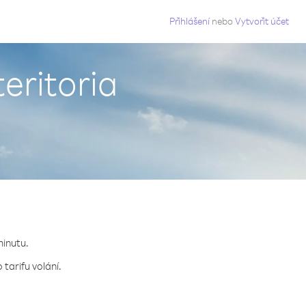
g
Přihlášení
nebo
Vytvořit účet
teritoria
minutu.
 tarifu volání.