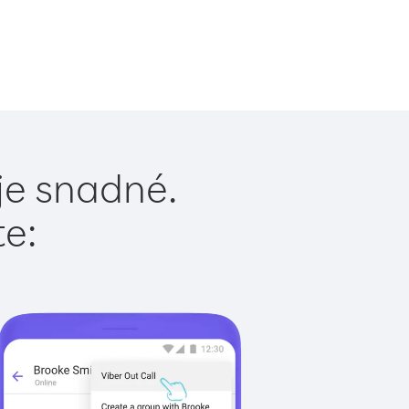
 je snadné.
te: