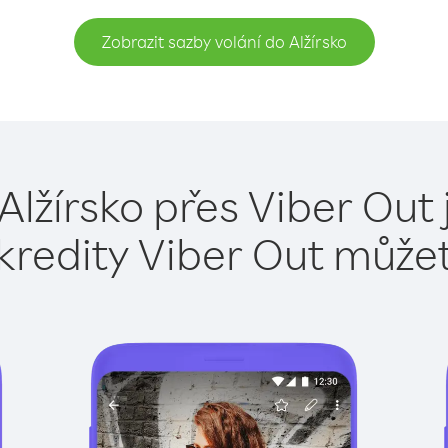
Zobrazit sazby volání do Alžírsko
Alžírsko přes Viber Out
kredity Viber Out může