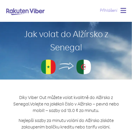
Přihlášení
Togg
navig
Jak volat do Alžírsko z
Senegal
Díky Viber Out můžete volat kvalitně do Alžírsko z
Senegal.
Volejte na jakékoli číslo v Alžírsko – pevná nebo
mobil! – sazby od 13.0 ¢ za minutu.
Nejlepší sazby za minutu volání do Alžírsko získáte
zakoupením balíčku kreditu nebo tarifu volání.