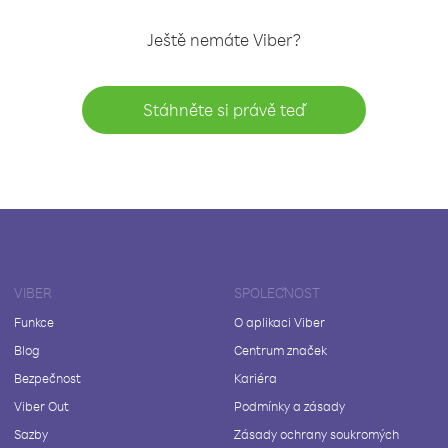
Ještě nemáte Viber?
Stáhněte si právě teď
VIBER
SPOLEČNOST
Funkce
O aplikaci Viber
Blog
Centrum značek
Bezpečnost
Kariéra
Viber Out
Podmínky a zásady
Sazby
Zásady ochrany soukromých