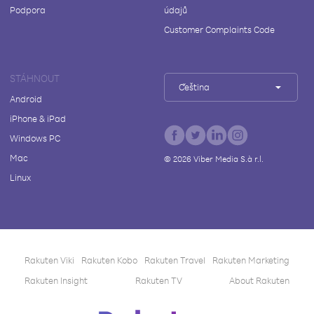
Podpora
údajů
Customer Complaints Code
STÁHNOUT
Čeština
Android
iPhone & iPad
Windows PC
Mac
©
2026
Viber Media S.à r.l.
Linux
Rakuten Viki
Rakuten Kobo
Rakuten Travel
Rakuten Marketing
Rakuten Insight
Rakuten TV
About Rakuten