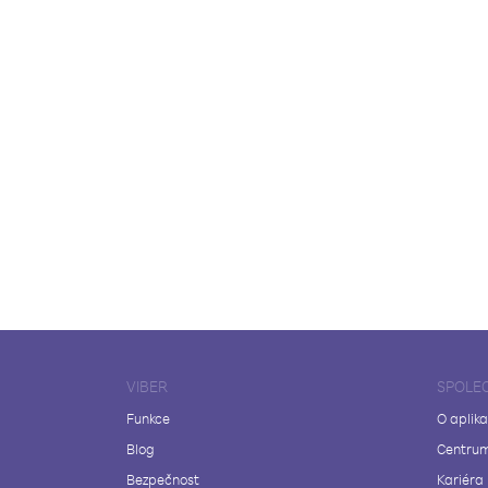
VIBER
SPOLE
Funkce
O aplika
Blog
Centrum
Bezpečnost
Kariéra