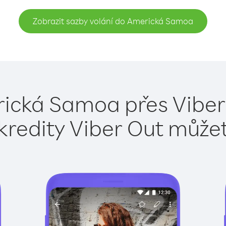
Zobrazit sazby volání do Americká Samoa
ická Samoa přes Viber
kredity Viber Out může