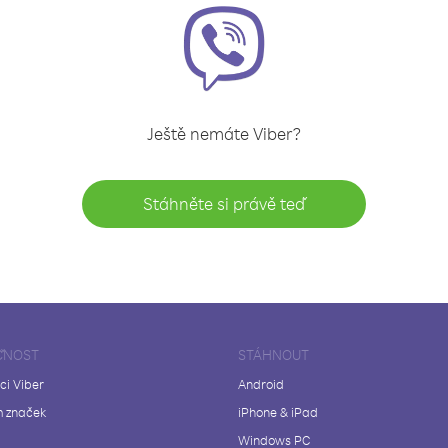
Ještě nemáte Viber?
Stáhněte si právě teď
ČNOST
STÁHNOUT
ci Viber
Android
 značek
iPhone & iPad
Windows PC