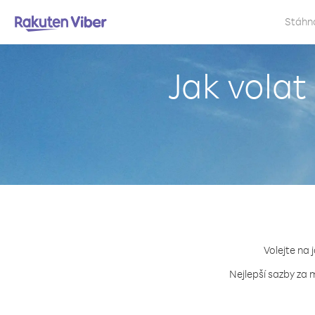
Stáhn
Jak vola
Volejte na 
Nejlepší sazby za 