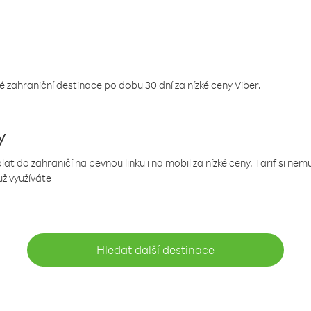
 zahraniční destinace po dobu 30 dní za nízké ceny Viber.
y
 do zahraničí na pevnou linku i na mobil za nízké ceny. Tarif si ne
už využíváte
Hledat další destinace