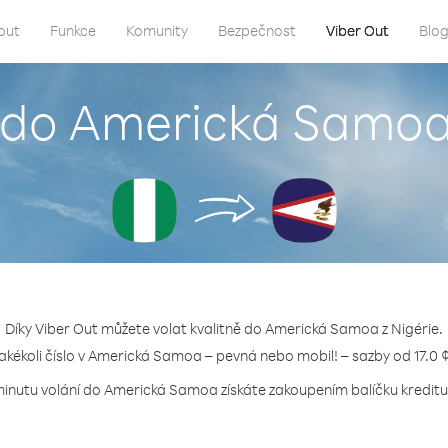
out
Funkce
Komunity
Bezpečnost
Viber Out
Blo
t do Americká Samoa 
Díky Viber Out můžete volat kvalitně do Americká Samoa z Nigérie.
jakékoli číslo v Americká Samoa – pevná nebo mobil! – sazby od 17.0 
minutu volání do Americká Samoa získáte zakoupením balíčku kreditu 