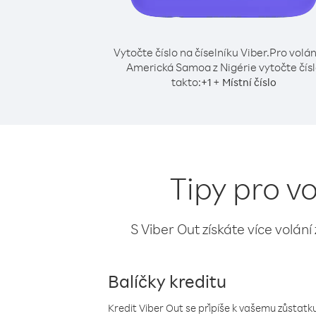
Vytočte číslo na číselníku Viber.
Pro volán
Americká Samoa z Nigérie vytočte čís
takto:
+
+
1
Místní číslo
Tipy pro v
S Viber Out získáte více volání
Balíčky kreditu
Kredit Viber Out se připíše k vašemu zůstatku