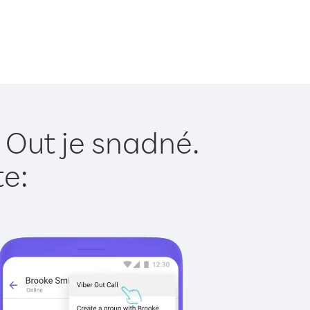
 Out je snadné.
te: