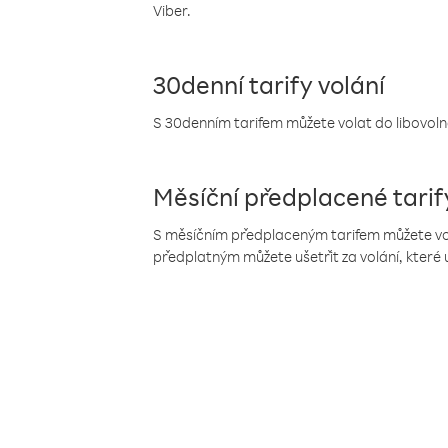
Viber.
30denní tarify volání
S 30denním tarifem můžete volat do libovolné
Měsíční předplacené tarif
S měsíčním předplaceným tarifem můžete volat
předplatným můžete ušetřit za volání, které 