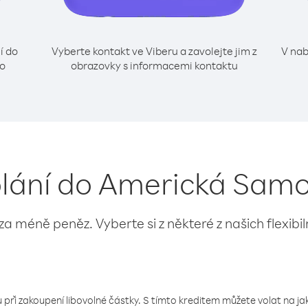
í do
Vyberte kontakt ve Viberu a zavolejte jim z
V nab
lo
obrazovky s informacemi kontaktu
olání do Americká Samo
 za méně peněz. Vyberte si z některé z našich flexibi
 při zakoupení libovolné částky. S tímto kreditem můžete volat na jaké