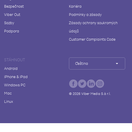
Bezpečnost
Kariéra
Viber Out
Podmínky a zásady
Sazby
Zásady ochrany soukromých
Podpora
údajů
Customer Complaints Code
STÁHNOUT
Čeština
Android
iPhone & iPad
Windows PC
Mac
©
2026
Viber Media S.à r.l.
Linux