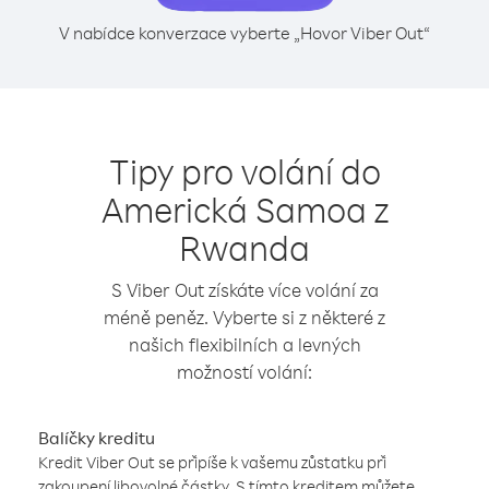
V nabídce konverzace vyberte „Hovor Viber Out“
Tipy pro volání do
Americká Samoa z
Rwanda
S Viber Out získáte více volání za
méně peněz. Vyberte si z některé z
našich flexibilních a levných
možností volání:
Balíčky kreditu
Kredit Viber Out se připíše k vašemu zůstatku při
zakoupení libovolné částky. S tímto kreditem můžete