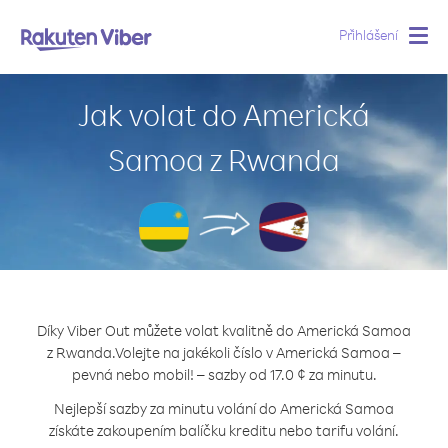
Přihlášení
Togg
navig
Jak volat do Americká
Samoa z Rwanda
Díky Viber Out můžete volat kvalitně do Americká Samoa
z Rwanda.
Volejte na jakékoli číslo v Americká Samoa –
pevná nebo mobil! – sazby od 17.0 ¢ za minutu.
Nejlepší sazby za minutu volání do Americká Samoa
získáte zakoupením balíčku kreditu nebo tarifu volání.