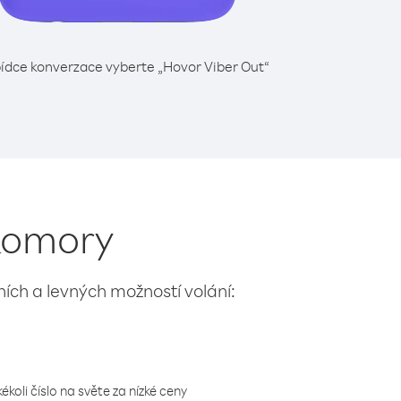
ídce konverzace vyberte „Hovor Viber Out“
 Komory
lních a levných možností volání:
koli číslo na světe za nízké ceny