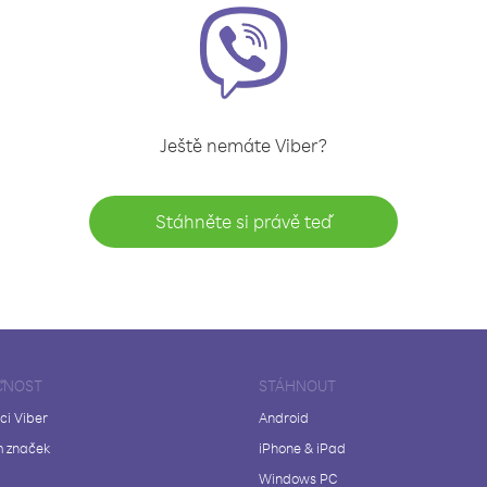
Ještě nemáte Viber?
Stáhněte si právě teď
ČNOST
STÁHNOUT
ci Viber
Android
 značek
iPhone & iPad
Windows PC