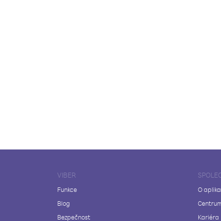
VIBER
SPOLE
Funkce
O aplika
Blog
Centrum
Bezpečnost
Kariéra