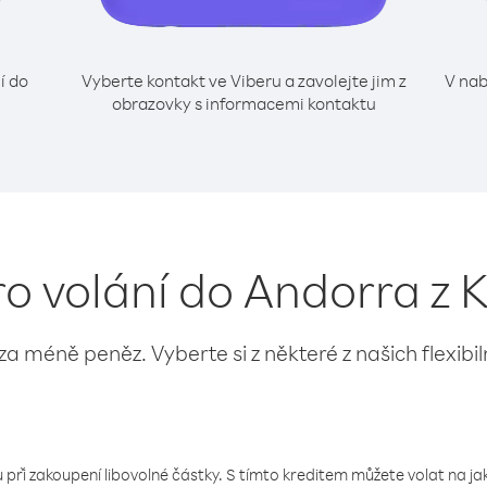
í do
Vyberte kontakt ve Viberu a zavolejte jim z
V nab
obrazovky s informacemi kontaktu
ro volání do Andorra z
 za méně peněz. Vyberte si z některé z našich flexibi
 při zakoupení libovolné částky. S tímto kreditem můžete volat na jaké