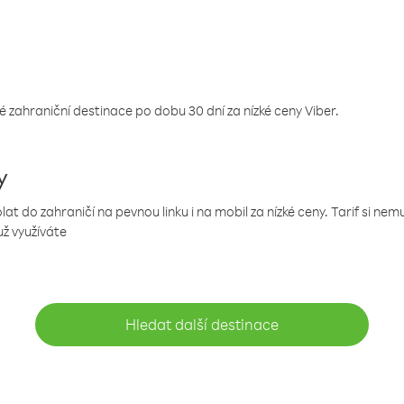
 zahraniční destinace po dobu 30 dní za nízké ceny Viber.
y
 do zahraničí na pevnou linku i na mobil za nízké ceny. Tarif si ne
už využíváte
Hledat další destinace