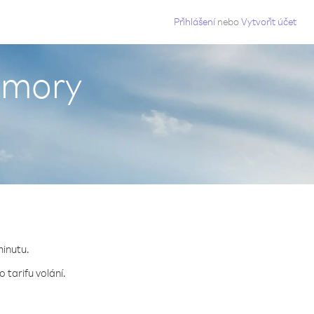
g
Přihlášení
nebo
Vytvořit účet
omory
minutu.
 tarifu volání.