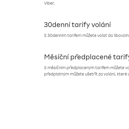
Viber.
30denní tarify volání
S 30denním tarifem můžete volat do libovolné
Měsíční předplacené tarif
S měsíčním předplaceným tarifem můžete volat
předplatným můžete ušetřit za volání, které 