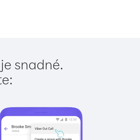
 je snadné.
te: