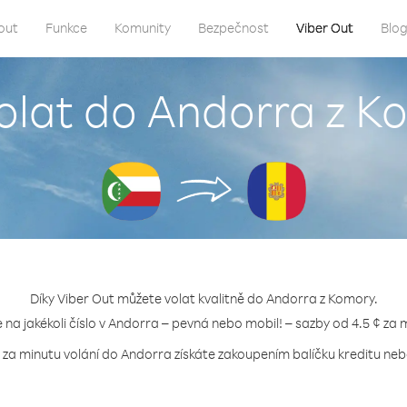
out
Funkce
Komunity
Bezpečnost
Viber Out
Blo
volat do Andorra z K
Díky Viber Out můžete volat kvalitně do Andorra z Komory.
e na jakékoli číslo v Andorra – pevná nebo mobil! – sazby od 4.5 ¢ za 
 za minutu volání do Andorra získáte zakoupením balíčku kreditu nebo