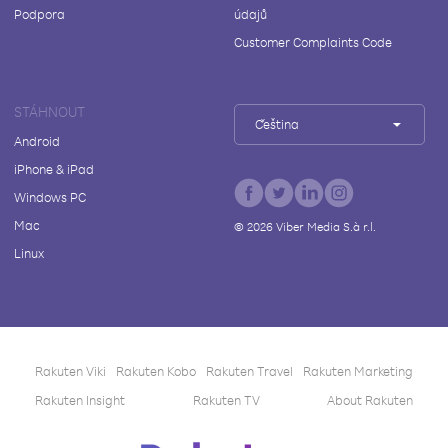
Podpora
údajů
Customer Complaints Code
STÁHNOUT
Čeština
Android
iPhone & iPad
Windows PC
Mac
©
2026
Viber Media S.à r.l.
Linux
Rakuten Viki
Rakuten Kobo
Rakuten Travel
Rakuten Marketing
Rakuten Insight
Rakuten TV
About Rakuten