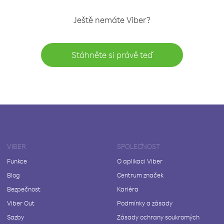
Ještě nemáte Viber?
Stáhněte si právě teď
VIBER
SPOLEČNOST
Funkce
O aplikaci Viber
Blog
Centrum značek
Bezpečnost
Kariéra
Viber Out
Podmínky a zásady
Sazby
Zásady ochrany soukromých