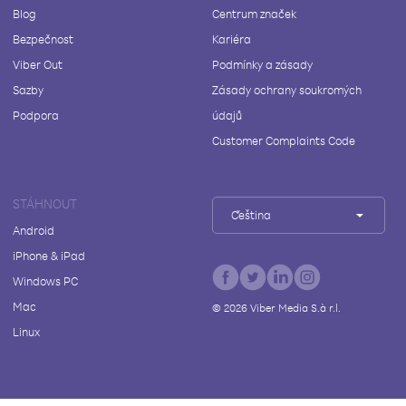
Blog
Centrum značek
Bezpečnost
Kariéra
Viber Out
Podmínky a zásady
Sazby
Zásady ochrany soukromých
Podpora
údajů
Customer Complaints Code
STÁHNOUT
Čeština
Android
iPhone & iPad
Windows PC
Mac
©
2026
Viber Media S.à r.l.
Linux