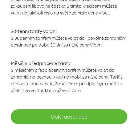
zakoupení libovolné částky. S tímto kreditem můžete
volat na jakékoli číslo na světe za nízké ceny Viber.
30denní tarify volání
S 30denním tarifem můžete volat do libovolné zahraniční
destinace po dobu 30 dní za nízké ceny Viber.
Měsíční předplacené tarify
S měsíčním předplaceným tarifem můžete volat do
zahraničí na pevnou linku i na mobil za nízké ceny. Tarif si
nemusíte obnovovat. S měsíčním předplatným můžete
ušetřit za volání, které už využíváte
Další destinace