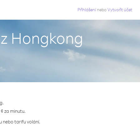
g
Přihlášení
nebo
Vytvořit účet
a z Hongkong
g.
 ¢ za minutu.
 nebo tarifu volání.