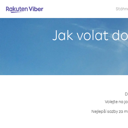
Stáhn
Jak volat d
D
Volejte na j
Nejlepší sazby za m