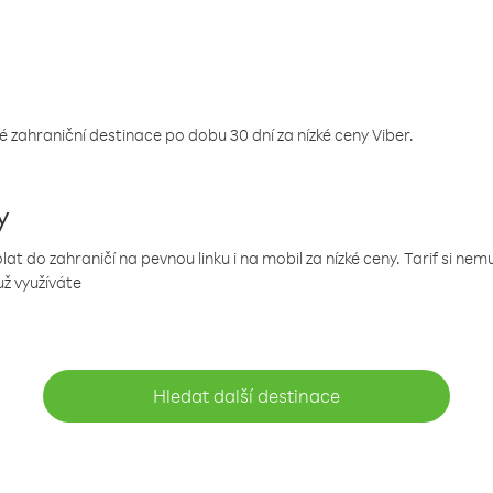
 zahraniční destinace po dobu 30 dní za nízké ceny Viber.
y
 do zahraničí na pevnou linku i na mobil za nízké ceny. Tarif si ne
už využíváte
Hledat další destinace