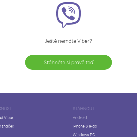
Ještě nemáte Viber?
Stáhněte si právě teď
ČNOST
STÁHNOUT
ci Viber
Android
 značek
iPhone & iPad
Windows PC