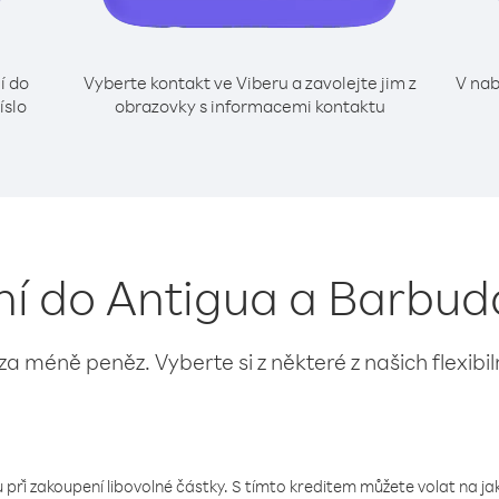
í do
Vyberte kontakt ve Viberu a zavolejte jim z
V nab
íslo
obrazovky s informacemi kontaktu
ání do Antigua a Barbu
 za méně peněz. Vyberte si z některé z našich flexibi
 při zakoupení libovolné částky. S tímto kreditem můžete volat na jaké