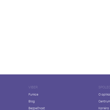
VIBER
SPOLE
Funkce
O aplika
Blog
Centrum
Bezpečnost
Kariéra