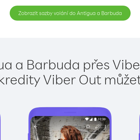
Zobrazit sazby volání do Antigua a Barbuda
ua a Barbuda přes Vibe
kredity Viber Out může