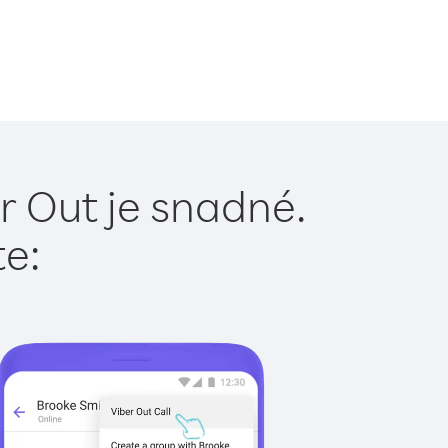
r Out je snadné.
te: