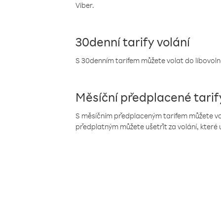
Viber.
30denní tarify volání
S 30denním tarifem můžete volat do libovolné
Měsíční předplacené tarif
S měsíčním předplaceným tarifem můžete volat
předplatným můžete ušetřit za volání, které 