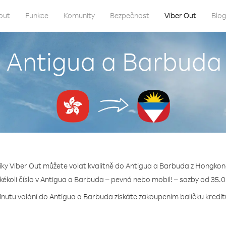
out
Funkce
Komunity
Bezpečnost
Viber Out
Blo
o Antigua a Barbud
íky Viber Out můžete volat kvalitně do Antigua a Barbuda z Hongkon
akékoli číslo v Antigua a Barbuda – pevná nebo mobil! – sazby od 35.0
inutu volání do Antigua a Barbuda získáte zakoupením balíčku kreditu