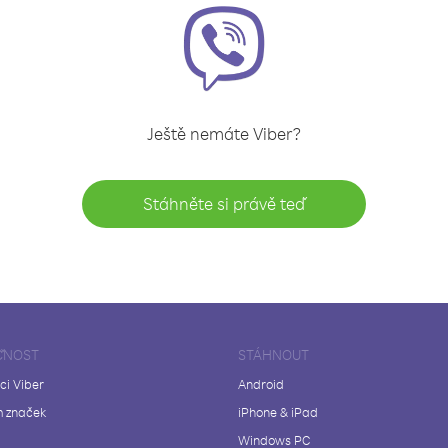
Ještě nemáte Viber?
Stáhněte si právě teď
ČNOST
STÁHNOUT
ci Viber
Android
 značek
iPhone & iPad
Windows PC