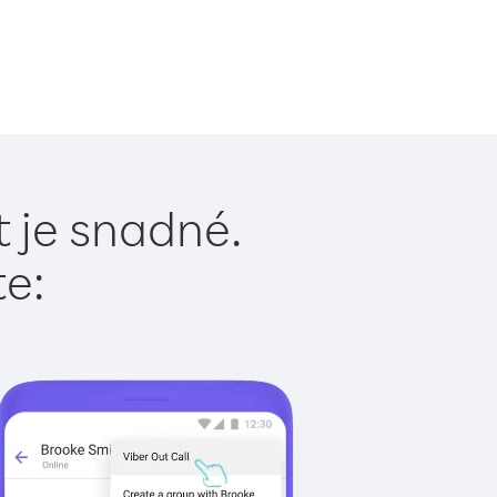
t je snadné.
te: