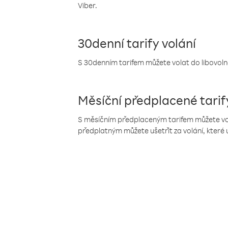
Viber.
30denní tarify volání
S 30denním tarifem můžete volat do libovolné
Měsíční předplacené tarif
S měsíčním předplaceným tarifem můžete volat
předplatným můžete ušetřit za volání, které 