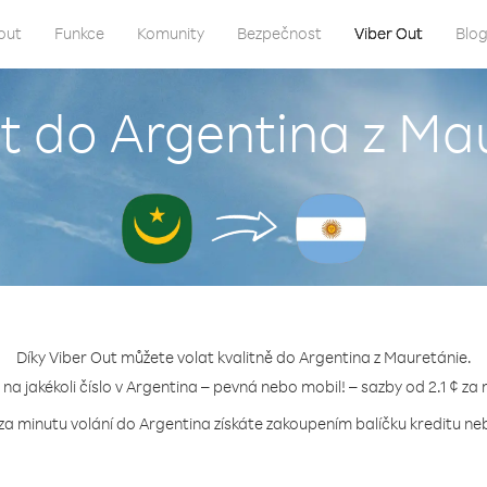
out
Funkce
Komunity
Bezpečnost
Viber Out
Blo
at do Argentina z Ma
Díky Viber Out můžete volat kvalitně do Argentina z Mauretánie.
 na jakékoli číslo v Argentina – pevná nebo mobil! – sazby od 2.1 ¢ za
za minutu volání do Argentina získáte zakoupením balíčku kreditu neb