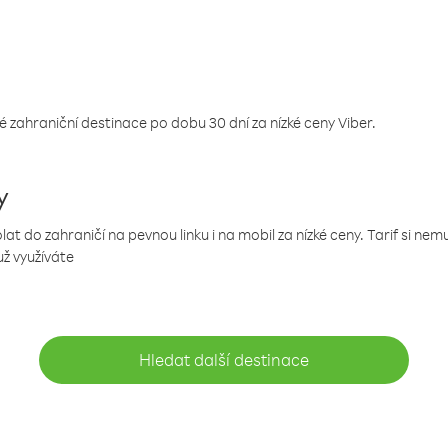
 zahraniční destinace po dobu 30 dní za nízké ceny Viber.
y
 do zahraničí na pevnou linku i na mobil za nízké ceny. Tarif si ne
už využíváte
Hledat další destinace