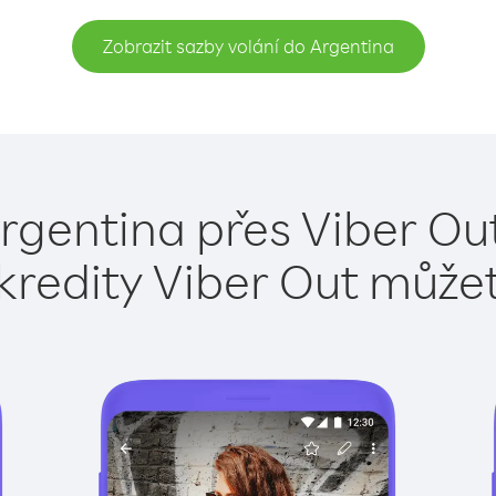
Zobrazit sazby volání do Argentina
rgentina přes Viber Ou
kredity Viber Out může