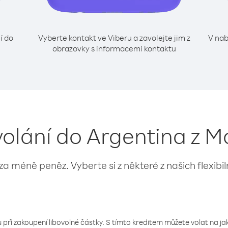
í do
Vyberte kontakt ve Viberu a zavolejte jim z
V nab
obrazovky s informacemi kontaktu
volání do Argentina z 
 za méně peněz. Vyberte si z některé z našich flexibi
 při zakoupení libovolné částky. S tímto kreditem můžete volat na jaké