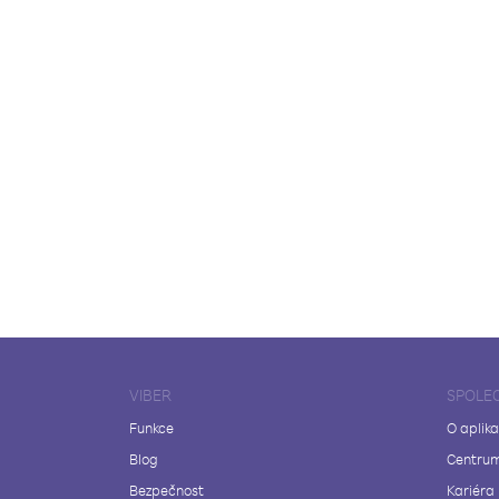
VIBER
SPOLE
Funkce
O aplika
Blog
Centrum
Bezpečnost
Kariéra