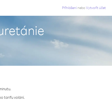
g
Přihlášení
nebo
Vytvořit účet
uretánie
 minutu.
o tarifu volání.