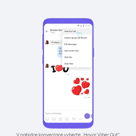
V nabídce konverzace vyberte „Hovor Viber Out“