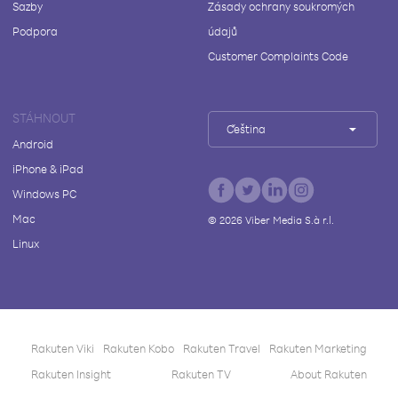
Sazby
Zásady ochrany soukromých
Podpora
údajů
Customer Complaints Code
STÁHNOUT
Čeština
Android
iPhone & iPad
Windows PC
Mac
©
2026
Viber Media S.à r.l.
Linux
Rakuten Viki
Rakuten Kobo
Rakuten Travel
Rakuten Marketing
Rakuten Insight
Rakuten TV
About Rakuten