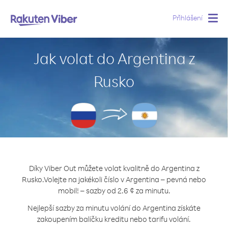
Přihlášení
Togg
navig
Jak volat do Argentina z
Rusko
Díky Viber Out můžete volat kvalitně do Argentina z
Rusko.
Volejte na jakékoli číslo v Argentina – pevná nebo
mobil! – sazby od 2.6 ¢ za minutu.
Nejlepší sazby za minutu volání do Argentina získáte
zakoupením balíčku kreditu nebo tarifu volání.