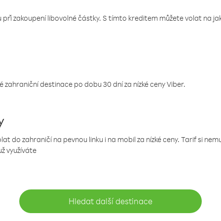
 při zakoupení libovolné částky. S tímto kreditem můžete volat na jaké
 zahraniční destinace po dobu 30 dní za nízké ceny Viber.
y
 do zahraničí na pevnou linku i na mobil za nízké ceny. Tarif si ne
už využíváte
Hledat další destinace