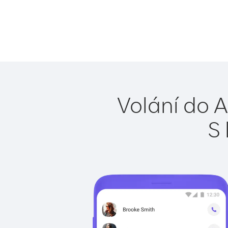
Volání do A
S 