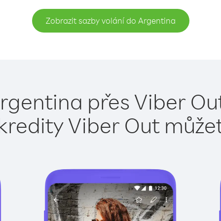
Zobrazit sazby volání do Argentina
rgentina přes Viber Ou
kredity Viber Out může