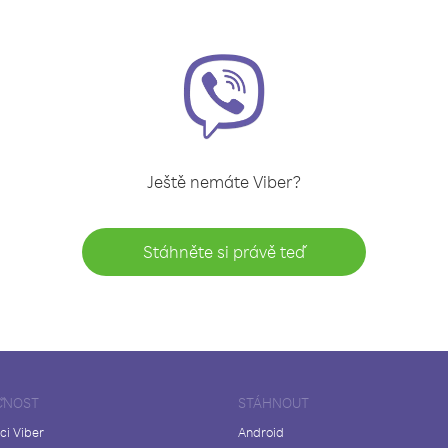
Ještě nemáte Viber?
Stáhněte si právě teď
ČNOST
STÁHNOUT
ci Viber
Android