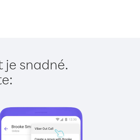
t je snadné.
te: