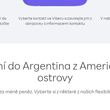
í do
Vyberte kontakt ve Viberu a zavolejte jim z
V nab
točte
obrazovky s informacemi kontaktu
ání do Argentina z Amer
ostrovy
 za méně peněz. Vyberte si z některé z našich flexibi