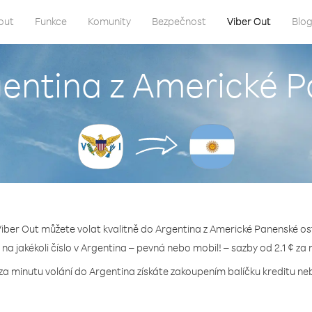
out
Funkce
Komunity
Bezpečnost
Viber Out
Blo
gentina z Americké 
Viber Out můžete volat kvalitně do Argentina z Americké Panenské os
 na jakékoli číslo v Argentina – pevná nebo mobil! – sazby od 2.1 ¢ za
za minutu volání do Argentina získáte zakoupením balíčku kreditu neb