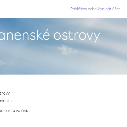
g
Přihlášení
nebo
Vytvořit účet
Panenské ostrovy
trovy.
 minutu.
o tarifu volání.