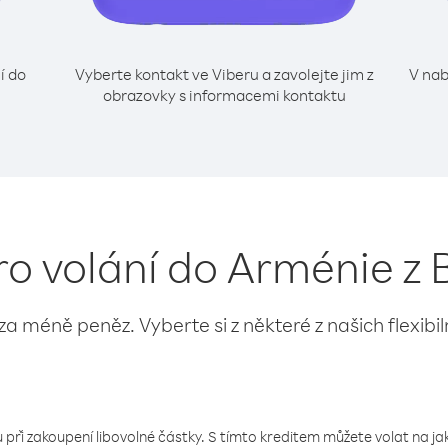
í do
Vyberte kontakt ve Viberu a zavolejte jim z
V nab
obrazovky s informacemi kontaktu
ro volání do Arménie z
 za méně peněz. Vyberte si z některé z našich flexibi
 při zakoupení libovolné částky. S tímto kreditem můžete volat na jaké