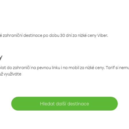
 zahraniční destinace po dobu 30 dní za nízké ceny Viber.
y
 do zahraničí na pevnou linku i na mobil za nízké ceny. Tarif si ne
už využíváte
Hledat další destinace