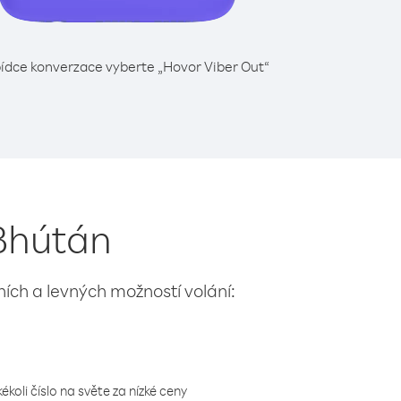
ídce konverzace vyberte „Hovor Viber Out“
 Bhútán
lních a levných možností volání:
koli číslo na světe za nízké ceny