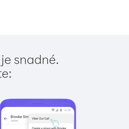
 je snadné.
te: