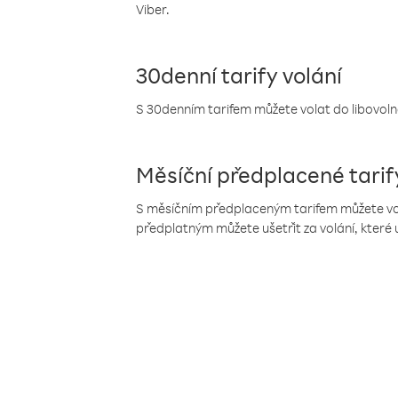
Viber.
30denní tarify volání
S 30denním tarifem můžete volat do libovolné
Měsíční předplacené tarif
S měsíčním předplaceným tarifem můžete volat
předplatným můžete ušetřit za volání, které 