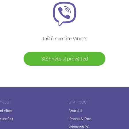
Ještě nemáte Viber?
Stáhněte si právě teď
ČNOST
STÁHNOUT
ci Viber
Android
 značek
iPhone & iPad
Windows PC