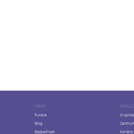
VIBER
SPOLE
Funkce
O aplika
Blog
Centrum
Bezpečnost
Kariéra