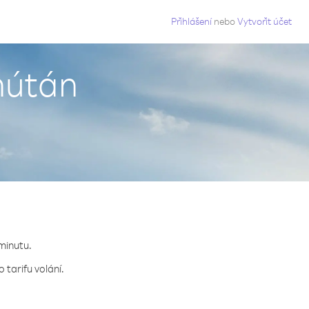
g
Přihlášení
nebo
Vytvořit účet
hútán
 minutu.
 tarifu volání.