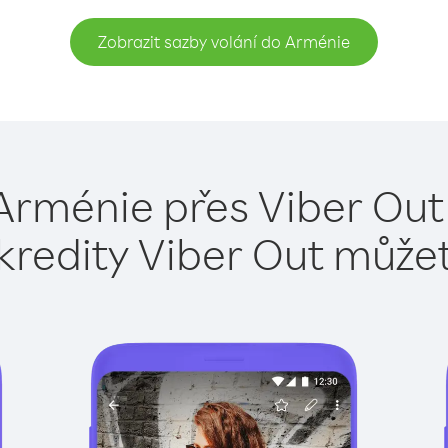
Zobrazit sazby volání do Arménie
Arménie přes Viber Out
kredity Viber Out může