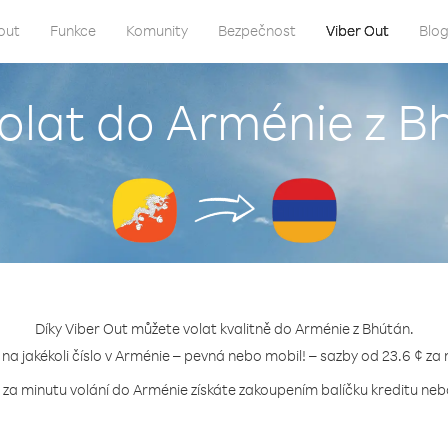
out
Funkce
Komunity
Bezpečnost
Viber Out
Blo
volat do Arménie z B
Díky Viber Out můžete volat kvalitně do Arménie z Bhútán.
 na jakékoli číslo v Arménie – pevná nebo mobil! – sazby od 23.6 ¢ za
 za minutu volání do Arménie získáte zakoupením balíčku kreditu nebo