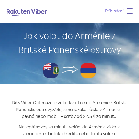
Přihlášení
Togg
navig
Jak volat do Arménie z
Britské Panenské ostrovy
Díky Viber Out můžete volat kvalitně do Arménie z Britské
Panenské ostrovy.
Volejte na jakékoli číslo v Arménie –
pevná nebo mobil! – sazby od 22.5 ¢ za minutu.
Nejlepší sazby za minutu volání do Arménie získáte
zakoupením balíčku kreditu nebo tarifu volání.