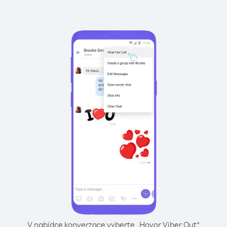
V nabídce konverzace vyberte „Hovor Viber Out“