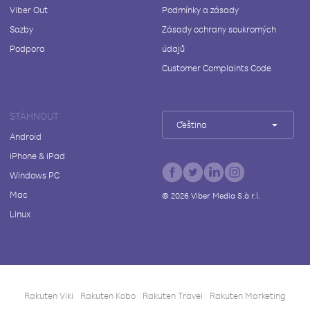
Viber Out
Podmínky a zásady
Sazby
Zásady ochrany soukromých
Podpora
údajů
Customer Complaints Code
STÁHNOUT
Čeština
Android
iPhone & iPad
Windows PC
Mac
©
2026
Viber Media S.à r.l.
Linux
Rakuten Viki
Rakuten Kobo
Rakuten Travel
Rakuten Marketing