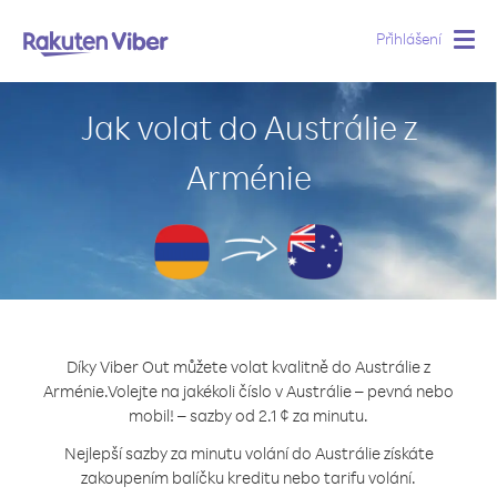
Přihlášení
Togg
navig
Jak volat do Austrálie z
Arménie
Díky Viber Out můžete volat kvalitně do Austrálie z
Arménie.
Volejte na jakékoli číslo v Austrálie – pevná nebo
mobil! – sazby od 2.1 ¢ za minutu.
Nejlepší sazby za minutu volání do Austrálie získáte
zakoupením balíčku kreditu nebo tarifu volání.