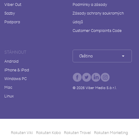
Viber Out
Podmínky a zásady
Sazby
Zásady ochrany soukromých
Podpora
údajů
Customer Complaints Code
STÁHNOUT
Čeština
Android
iPhone & iPad
Windows PC
Mac
©
2026
Viber Media S.à r.l.
Linux
Rakuten Viki
Rakuten Kobo
Rakuten Travel
Rakuten Marketing