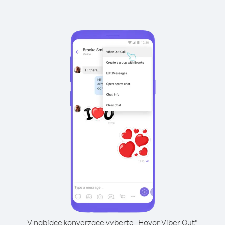
V nabídce konverzace vyberte „Hovor Viber Out“