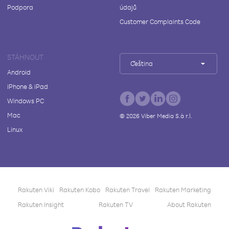
Podpora
údajů
Customer Complaints Code
STÁHNOUT
Čeština
Android
iPhone & iPad
Windows PC
Mac
©
2026
Viber Media S.à r.l.
Linux
Rakuten Viki
Rakuten Kobo
Rakuten Travel
Rakuten Marketing
Rakuten Insight
Rakuten TV
About Rakuten