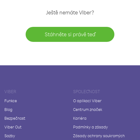
Ještě nemáte Viber?
Stáhněte si právě teď
VIBER
SPOLEČNOST
Funkce
O aplikaci Viber
Blog
Centrum značek
Bezpečnost
Kariéra
Viber Out
Podmínky a zásady
Sazby
Zásady ochrany soukromých