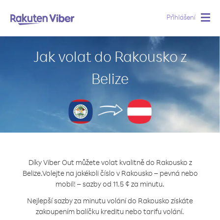
Přihlášení
Togg
navig
Jak volat do Rakousko z
Belize
Díky Viber Out můžete volat kvalitně do Rakousko z
Belize.
Volejte na jakékoli číslo v Rakousko – pevná nebo
mobil! – sazby od 11.5 ¢ za minutu.
Nejlepší sazby za minutu volání do Rakousko získáte
zakoupením balíčku kreditu nebo tarifu volání.