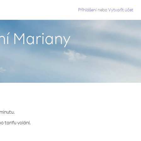
g
Přihlášení
nebo
Vytvořit účet
ní Mariany
 minutu.
 tarifu volání.