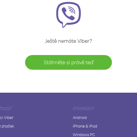
Ještě nemáte Viber?
Stáhněte si právě teď
ČNOST
STÁHNOUT
ci Viber
Android
 značek
iPhone & iPad
Windows PC