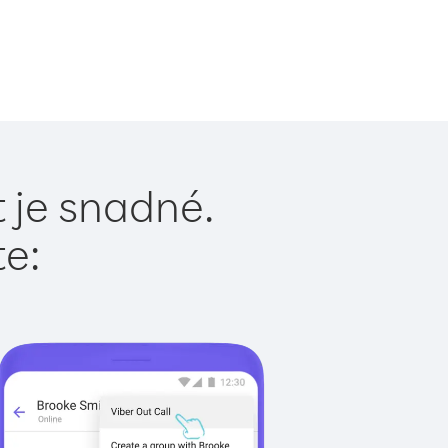
 je snadné.
te: