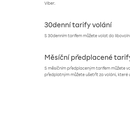
Viber.
30denní tarify volání
S 30denním tarifem můžete volat do libovolné
Měsíční předplacené tarif
S měsíčním předplaceným tarifem můžete volat
předplatným můžete ušetřit za volání, které 