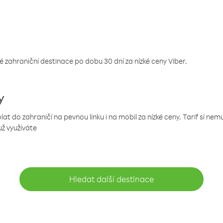
 zahraniční destinace po dobu 30 dní za nízké ceny Viber.
y
 do zahraničí na pevnou linku i na mobil za nízké ceny. Tarif si ne
už využíváte
Hledat další destinace