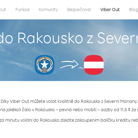
out
Funkce
Komunity
Bezpečnost
Viber Out
Blo
 do Rakousko z Sever
Díky Viber Out můžete volat kvalitně do Rakousko z Severní Mariany.
 na jakékoli číslo v Rakousko – pevná nebo mobil! – sazby od 11.5 ¢ za
 za minutu volání do Rakousko získáte zakoupením balíčku kreditu nebo