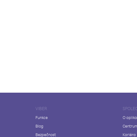
VIBER
SPOLE
Funkce
O aplika
Blog
Centrum
Bezpečnost
Kariéra