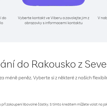
í do
Vyberte kontakt ve Viberu a zavolejte jim z
V nab
lo
obrazovky s informacemi kontaktu
lání do Rakousko z Sev
 za méně peněz. Vyberte si z některé z našich flexibi
 při zakoupení libovolné částky. S tímto kreditem můžete volat na jaké