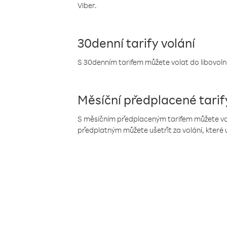
Viber.
30denní tarify volání
S 30denním tarifem můžete volat do libovolné
Měsíční předplacené tarif
S měsíčním předplaceným tarifem můžete volat
předplatným můžete ušetřit za volání, které 