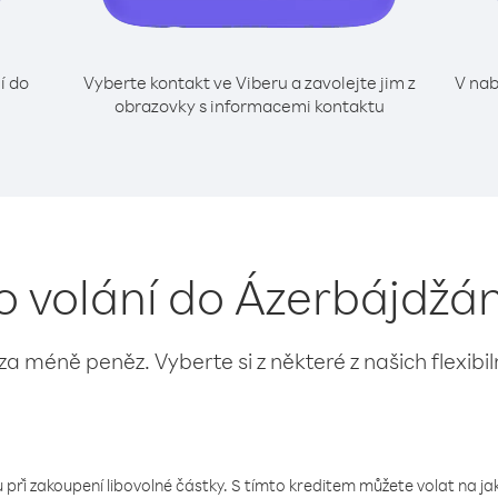
í do
Vyberte kontakt ve Viberu a zavolejte jim z
V nab
obrazovky s informacemi kontaktu
o volání do Ázerbájdžá
 za méně peněz. Vyberte si z některé z našich flexibi
 při zakoupení libovolné částky. S tímto kreditem můžete volat na jaké