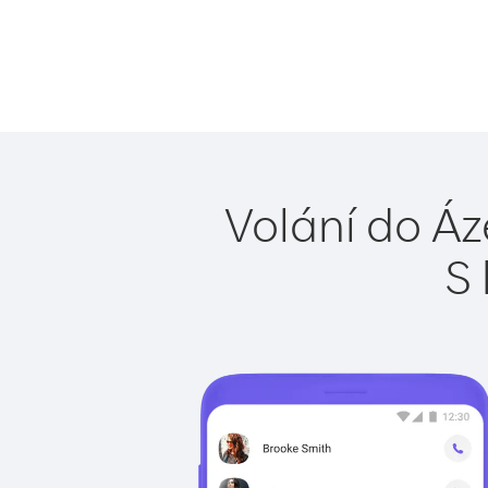
Volání do Áz
S 