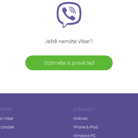
Ještě nemáte Viber?
Stáhněte si právě teď
ČNOST
STÁHNOUT
ci Viber
Android
 značek
iPhone & iPad
Windows PC