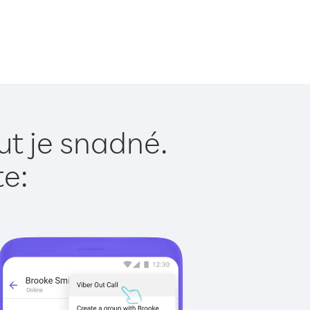
ut je snadné.
te: