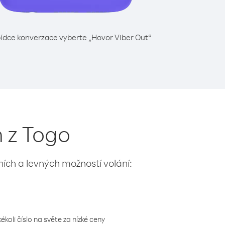
ídce konverzace vyberte „Hovor Viber Out“
n z Togo
lních a levných možností volání:
koli číslo na světe za nízké ceny