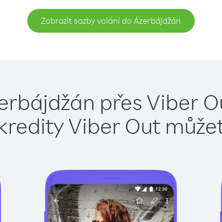
Zobrazit sazby volání do Ázerbájdžán
erbájdžán přes Viber O
kredity Viber Out může