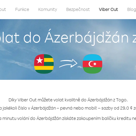
out
Funkce
Komunity
Bezpečnost
Viber Out
Blo
olat do Ázerbájdžán 
Díky Viber Out můžete volat kvalitně do Ázerbájdžán z Togo.
a jakékoli číslo v Ázerbájdžán – pevná nebo mobil! – sazby od 29.0 ¢ 
a minutu volání do Ázerbájdžán získáte zakoupením balíčku kreditu ne