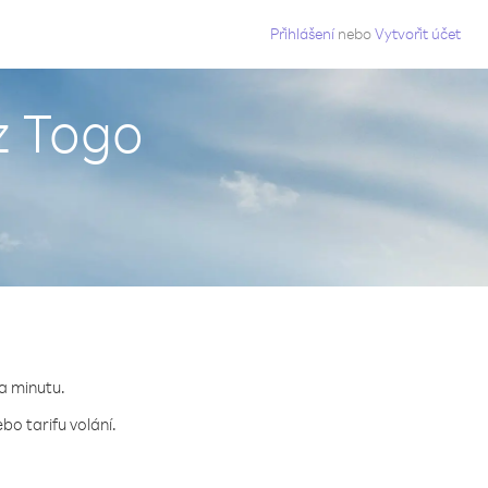
g
Přihlášení
nebo
Vytvořit účet
z Togo
za minutu.
bo tarifu volání.