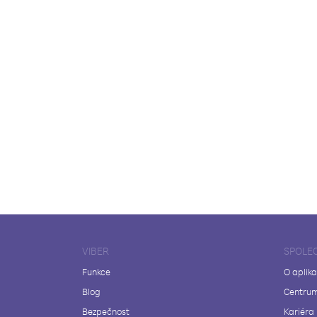
VIBER
SPOLE
Funkce
O aplika
Blog
Centrum
Bezpečnost
Kariéra