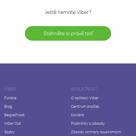
Ještě nemáte Viber?
Stáhněte si právě teď
VIBER
SPOLEČNOST
Funkce
O aplikaci Viber
Blog
Centrum značek
Bezpečnost
Kariéra
Viber Out
Podmínky a zásady
Sazby
Zásady ochrany soukromých