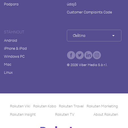
Podpora
údajů
Customer Complaints Code
STÁHNOUT
Čeština
Android
iPhone & iPad
Windows PC
Mac
©
2026
Viber Media S.à r.l.
Linux
Rakuten Viki
Rakuten Kobo
Rakuten Travel
Rakuten Marketing
Rakuten Insight
Rakuten TV
About Rakuten