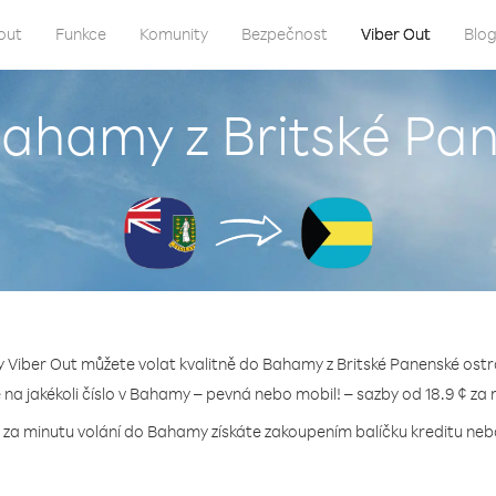
out
Funkce
Komunity
Bezpečnost
Viber Out
Blo
Bahamy z Britské Pa
y Viber Out můžete volat kvalitně do Bahamy z Britské Panenské ostr
e na jakékoli číslo v Bahamy – pevná nebo mobil! – sazby od 18.9 ¢ za 
 za minutu volání do Bahamy získáte zakoupením balíčku kreditu nebo