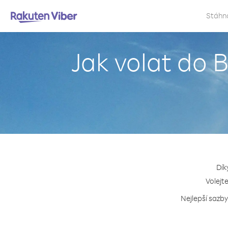
Stáhn
Jak volat do 
Dík
Volejt
Nejlepší sazby