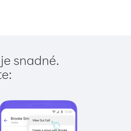
je snadné.
te: