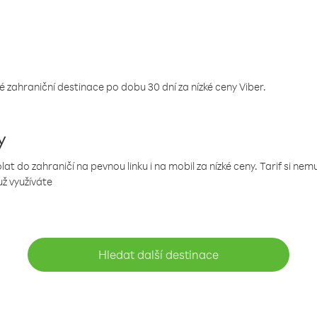
 zahraniční destinace po dobu 30 dní za nízké ceny Viber.
y
 do zahraničí na pevnou linku i na mobil za nízké ceny. Tarif si ne
už využíváte
Hledat další destinace