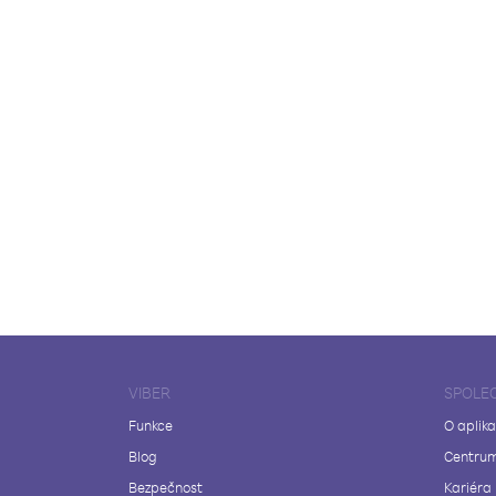
VIBER
SPOLE
Funkce
O aplika
Blog
Centrum
Bezpečnost
Kariéra