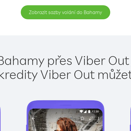
Zobrazit sazby volání do Bahamy
 Bahamy přes Viber Out 
kredity Viber Out může