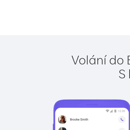
Volání do
S 