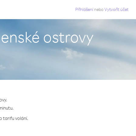
g
Přihlášení
nebo
Vytvořit účet
nenské ostrovy
ovy.
minutu.
 tarifu volání.