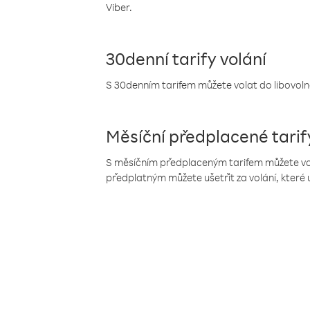
Viber.
30denní tarify volání
S 30denním tarifem můžete volat do libovolné
Měsíční předplacené tarif
S měsíčním předplaceným tarifem můžete volat
předplatným můžete ušetřit za volání, které 