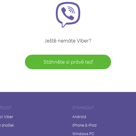
Ještě nemáte Viber?
Stáhněte si právě teď
ČNOST
STÁHNOUT
ci Viber
Android
 značek
iPhone & iPad
Windows PC