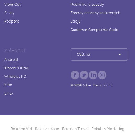
Viber Out
Podmínky a zásady
Sazby
Zásady ochrany soukromých
Podpora
údajů
Customer Complaints Code
STÁHNOUT
Čeština
Android
iPhone & iPad
Windows PC
Mac
©
2026
Viber Media S.à r.l.
Linux
Rakuten Viki
Rakuten Kobo
Rakuten Travel
Rakuten Marketing