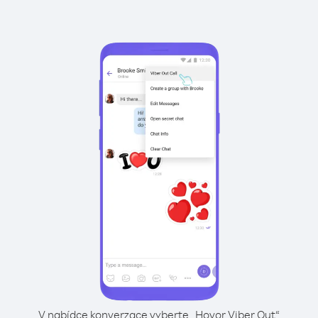
V nabídce konverzace vyberte „Hovor Viber Out“