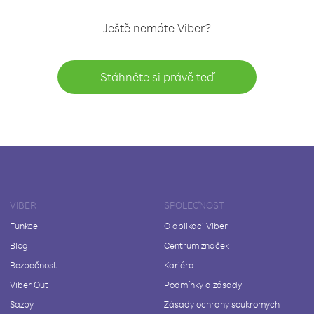
Ještě nemáte Viber?
Stáhněte si právě teď
VIBER
SPOLEČNOST
Funkce
O aplikaci Viber
Blog
Centrum značek
Bezpečnost
Kariéra
Viber Out
Podmínky a zásady
Sazby
Zásady ochrany soukromých