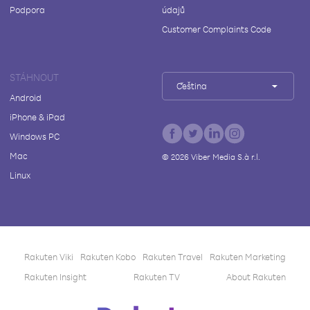
Podpora
údajů
Customer Complaints Code
STÁHNOUT
Čeština
Android
iPhone & iPad
Windows PC
Mac
©
2026
Viber Media S.à r.l.
Linux
Rakuten Viki
Rakuten Kobo
Rakuten Travel
Rakuten Marketing
Rakuten Insight
Rakuten TV
About Rakuten