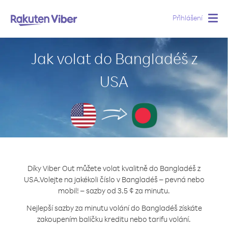
Přihlášení
Togg
navig
Jak volat do Bangladéš z
USA
Díky Viber Out můžete volat kvalitně do Bangladéš z
USA.
Volejte na jakékoli číslo v Bangladéš – pevná nebo
mobil! – sazby od 3.5 ¢ za minutu.
Nejlepší sazby za minutu volání do Bangladéš získáte
zakoupením balíčku kreditu nebo tarifu volání.