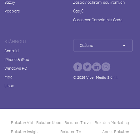
Sazby
Zásady ochrany soukromých
Podpora
údajů
Customer Complaints Code
STÁHNOUT
Čeština
Android
iPhone & iPad
Windows PC
Mac
©
2026
Viber Media S.à r.l.
Linux
Rakuten Viki
Rakuten Kobo
Rakuten Travel
Rakuten Marketing
Rakuten Insight
Rakuten TV
About Rakuten