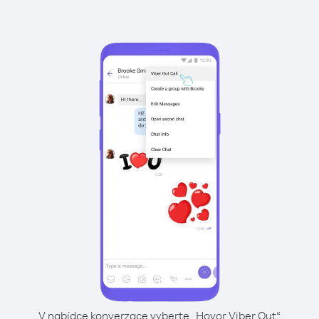
V nabídce konverzace vyberte „Hovor Viber Out“