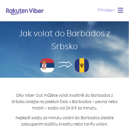
Přihlášení
Togg
navig
Jak volat do Barbados z
Srbsko
Díky Viber Out můžete volat kvalitně do Barbados z
Srbsko.
Volejte na jakékoli číslo v Barbados – pevná nebo
mobil! – sazby od 24.9 ¢ za minutu.
Nejlepší sazby za minutu volání do Barbados získáte
zakoupením balíčku kreditu nebo tarifu volání.