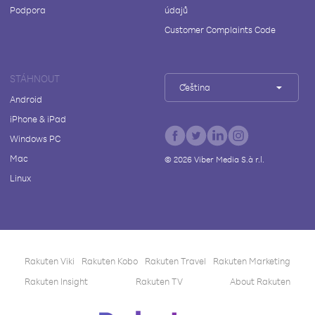
Podpora
údajů
Customer Complaints Code
STÁHNOUT
Čeština
Android
iPhone & iPad
Windows PC
Mac
©
2026
Viber Media S.à r.l.
Linux
Rakuten Viki
Rakuten Kobo
Rakuten Travel
Rakuten Marketing
Rakuten Insight
Rakuten TV
About Rakuten