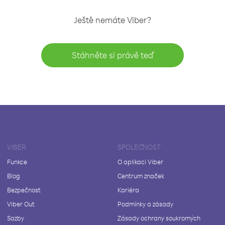
Ještě nemáte Viber?
Stáhněte si právě teď
VIBER
SPOLEČNOST
Funkce
O aplikaci Viber
Blog
Centrum značek
Bezpečnost
Kariéra
Viber Out
Podmínky a zásady
Sazby
Zásady ochrany soukromých