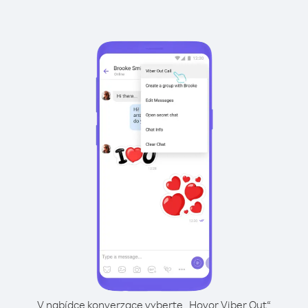
V nabídce konverzace vyberte „Hovor Viber Out“