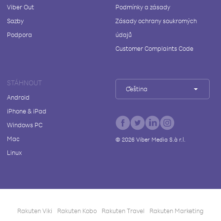
Viber Out
Podmínky a zásady
Sazby
Zásady ochrany soukromých
Podpora
údajů
Customer Complaints Code
STÁHNOUT
Čeština
Android
iPhone & iPad
Windows PC
Mac
©
2026
Viber Media S.à r.l.
Linux
Rakuten Viki
Rakuten Kobo
Rakuten Travel
Rakuten Marketing