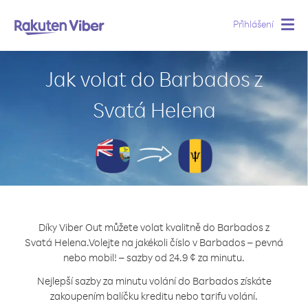
Přihlášení
Togg
navig
Jak volat do Barbados z
Svatá Helena
Díky Viber Out můžete volat kvalitně do Barbados z
Svatá Helena.
Volejte na jakékoli číslo v Barbados – pevná
nebo mobil! – sazby od 24.9 ¢ za minutu.
Nejlepší sazby za minutu volání do Barbados získáte
zakoupením balíčku kreditu nebo tarifu volání.