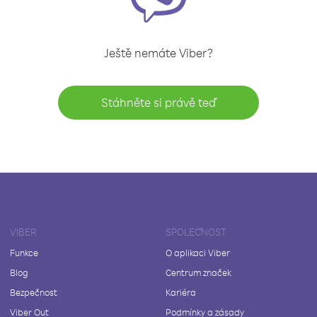
Ještě nemáte Viber?
Stáhněte si právě teď
VIBER
SPOLEČNOST
Funkce
O aplikaci Viber
Blog
Centrum značek
Bezpečnost
Kariéra
Viber Out
Podmínky a zásady