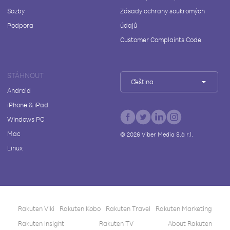
Sazby
Zásady ochrany soukromých
Podpora
údajů
Customer Complaints Code
STÁHNOUT
Čeština
Android
iPhone & iPad
Windows PC
Mac
©
2026
Viber Media S.à r.l.
Linux
Rakuten Viki
Rakuten Kobo
Rakuten Travel
Rakuten Marketing
Rakuten Insight
Rakuten TV
About Rakuten