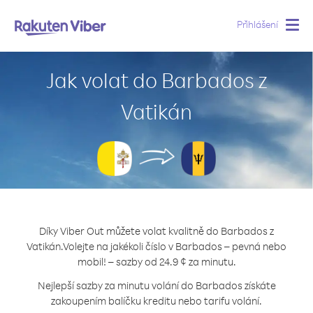
Přihlášení
Togg
navig
Jak volat do Barbados z
Vatikán
Díky Viber Out můžete volat kvalitně do Barbados z
Vatikán.
Volejte na jakékoli číslo v Barbados – pevná nebo
mobil! – sazby od 24.9 ¢ za minutu.
Nejlepší sazby za minutu volání do Barbados získáte
zakoupením balíčku kreditu nebo tarifu volání.