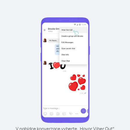
V nabídce konverzace vyberte „Hovor Viber Out“