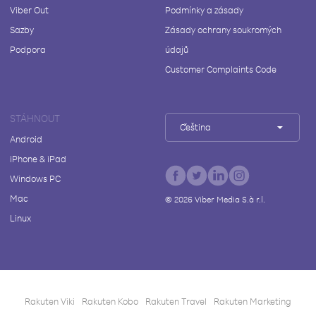
Viber Out
Podmínky a zásady
Sazby
Zásady ochrany soukromých
Podpora
údajů
Customer Complaints Code
STÁHNOUT
Čeština
Android
iPhone & iPad
Windows PC
Mac
©
2026
Viber Media S.à r.l.
Linux
Rakuten Viki
Rakuten Kobo
Rakuten Travel
Rakuten Marketing