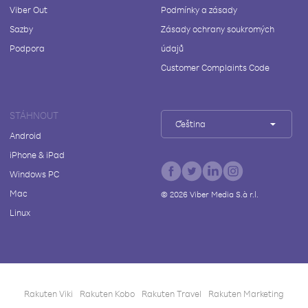
Viber Out
Podmínky a zásady
Sazby
Zásady ochrany soukromých
Podpora
údajů
Customer Complaints Code
STÁHNOUT
Čeština
Android
iPhone & iPad
Windows PC
Mac
©
2026
Viber Media S.à r.l.
Linux
Rakuten Viki
Rakuten Kobo
Rakuten Travel
Rakuten Marketing