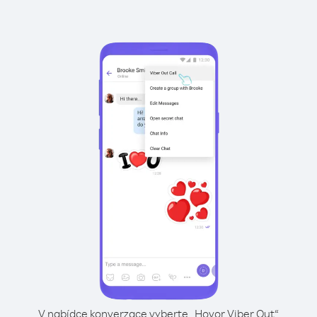
V nabídce konverzace vyberte „Hovor Viber Out“