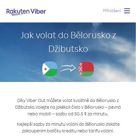
Přihlášení
Togg
navig
Jak volat do Bělorusko z
Džibutsko
Díky Viber Out můžete volat kvalitně do Bělorusko z
Džibutsko.
Volejte na jakékoli číslo v Bělorusko – pevná
nebo mobil! – sazby od 50.5 ¢ za minutu.
Nejlepší sazby za minutu volání do Bělorusko získáte
zakoupením balíčku kreditu nebo tarifu volání.