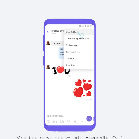
V nabídce konverzace vyberte „Hovor Viber Out“