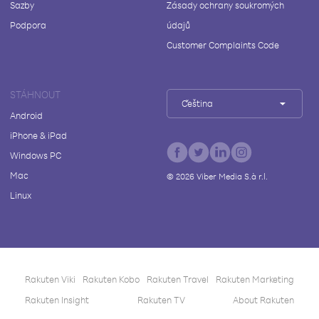
Sazby
Zásady ochrany soukromých
Podpora
údajů
Customer Complaints Code
STÁHNOUT
Čeština
Android
iPhone & iPad
Windows PC
Mac
©
2026
Viber Media S.à r.l.
Linux
Rakuten Viki
Rakuten Kobo
Rakuten Travel
Rakuten Marketing
Rakuten Insight
Rakuten TV
About Rakuten