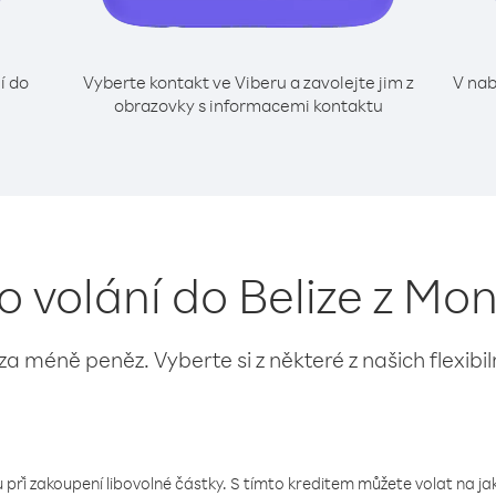
í do
Vyberte kontakt ve Viberu a zavolejte jim z
V nab
obrazovky s informacemi kontaktu
o volání do Belize z Mo
 za méně peněz. Vyberte si z některé z našich flexibi
 při zakoupení libovolné částky. S tímto kreditem můžete volat na jaké