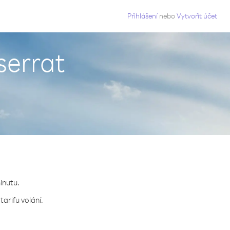
g
Přihlášení
nebo
Vytvořit účet
serrat
inutu.
tarifu volání.