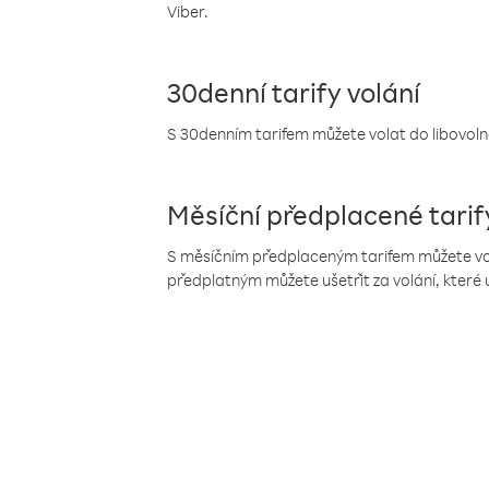
Viber.
30denní tarify volání
S 30denním tarifem můžete volat do libovolné
Měsíční předplacené tarif
S měsíčním předplaceným tarifem můžete volat
předplatným můžete ušetřit za volání, které 