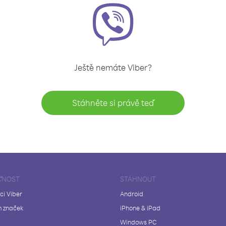
Ještě nemáte Viber?
Stáhněte si právě teď
ČNOST
STÁHNOUT
ci Viber
Android
 značek
iPhone & iPad
Windows PC