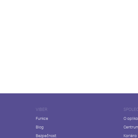
VIBER
SPOLE
Funkce
O aplika
Blog
Centrum
Bezpečnost
Kariéra