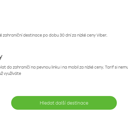
 zahraniční destinace po dobu 30 dní za nízké ceny Viber.
y
 do zahraničí na pevnou linku i na mobil za nízké ceny. Tarif si ne
už využíváte
Hledat další destinace