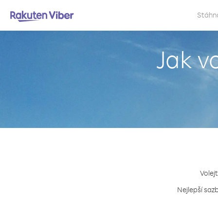
Stáhn
Jak v
Volej
Nejlepší sazb