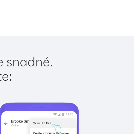
je snadné.
te: