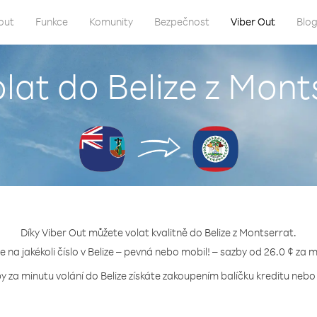
out
Funkce
Komunity
Bezpečnost
Viber Out
Blo
olat do Belize z Mont
Díky Viber Out můžete volat kvalitně do Belize z Montserrat.
te na jakékoli číslo v Belize – pevná nebo mobil! – sazby od 26.0 ¢ za m
y za minutu volání do Belize získáte zakoupením balíčku kreditu nebo 