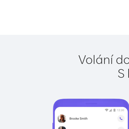
Volání do
S 