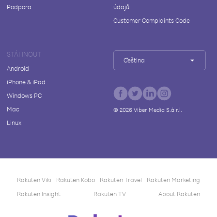
Podpora
údajů
Customer Complaints Code
STÁHNOUT
Čeština
Android
iPhone & iPad
Windows PC
Mac
©
2026
Viber Media S.à r.l.
Linux
Rakuten Viki
Rakuten Kobo
Rakuten Travel
Rakuten Marketing
Rakuten Insight
Rakuten TV
About Rakuten