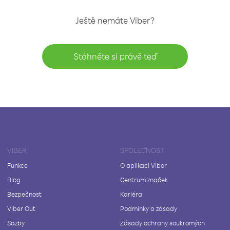
Ještě nemáte Viber?
Stáhněte si právě teď
VIBER
SPOLEČNOST
Funkce
O aplikaci Viber
Blog
Centrum značek
Bezpečnost
Kariéra
Viber Out
Podmínky a zásady
Sazby
Zásady ochrany soukromých