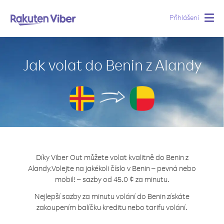
Přihlášení
Togg
navig
Jak volat do Benin z Alandy
Díky Viber Out můžete volat kvalitně do Benin z
Alandy.
Volejte na jakékoli číslo v Benin – pevná nebo
mobil! – sazby od 45.0 ¢ za minutu.
Nejlepší sazby za minutu volání do Benin získáte
zakoupením balíčku kreditu nebo tarifu volání.