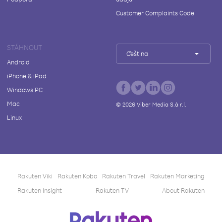
Customer Complaints Code
STÁHNOUT
Čeština
Android
iPhone & iPad
Windows PC
Mac
©
2026
Viber Media S.à r.l.
Linux
Rakuten Viki
Rakuten Kobo
Rakuten Travel
Rakuten Marketing
Rakuten Insight
Rakuten TV
About Rakuten