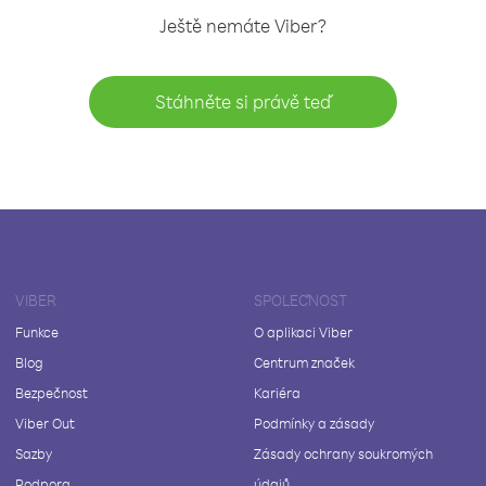
Ještě nemáte Viber?
Stáhněte si právě teď
VIBER
SPOLEČNOST
Funkce
O aplikaci Viber
Blog
Centrum značek
Bezpečnost
Kariéra
Viber Out
Podmínky a zásady
Sazby
Zásady ochrany soukromých
Podpora
údajů