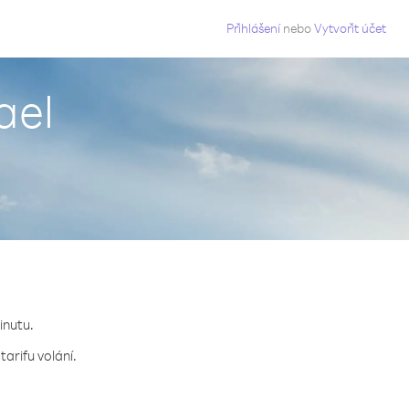
g
Přihlášení
nebo
Vytvořit účet
ael
inutu.
arifu volání.