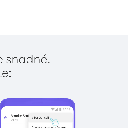
je snadné.
te: