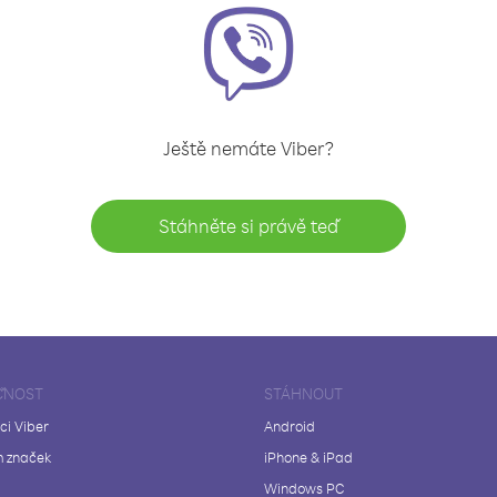
Ještě nemáte Viber?
Stáhněte si právě teď
ČNOST
STÁHNOUT
ci Viber
Android
 značek
iPhone & iPad
Windows PC