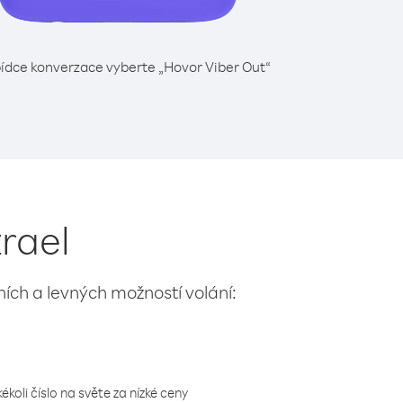
ídce konverzace vyberte „Hovor Viber Out“
zrael
lních a levných možností volání:
koli číslo na světe za nízké ceny