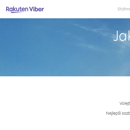
Stáhn
Ja
Volej
Nejlepší saz