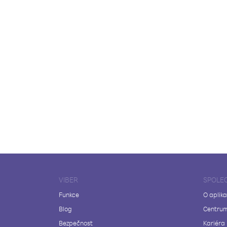
VIBER
SPOLE
Funkce
O aplika
Blog
Centrum
Bezpečnost
Kariéra