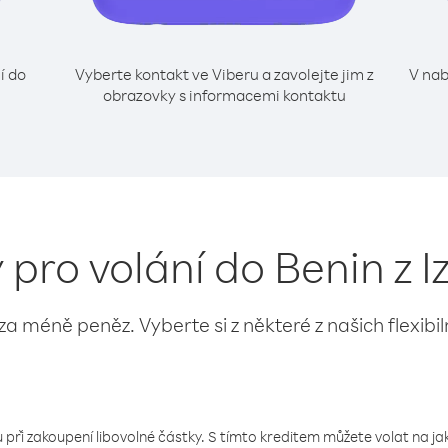
í do
Vyberte kontakt ve Viberu a zavolejte jim z
V nab
obrazovky s informacemi kontaktu
 pro volání do Benin z I
 za méně peněz. Vyberte si z některé z našich flexibi
 při zakoupení libovolné částky. S tímto kreditem můžete volat na jaké