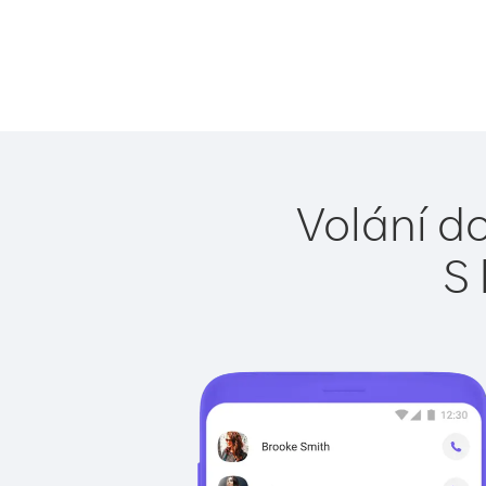
Volání do
S 