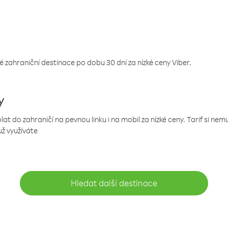
 zahraniční destinace po dobu 30 dní za nízké ceny Viber.
y
 do zahraničí na pevnou linku i na mobil za nízké ceny. Tarif si ne
už využíváte
Hledat další destinace