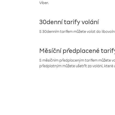
Viber.
30denní tarify volání
S 30denním tarifem můžete volat do libovolné
Měsíční předplacené tarif
S měsíčním předplaceným tarifem můžete volat
předplatným můžete ušetřit za volání, které 