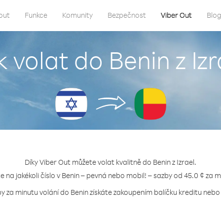
out
Funkce
Komunity
Bezpečnost
Viber Out
Blo
k volat do Benin z Izr
Díky Viber Out můžete volat kvalitně do Benin z Izrael.
te na jakékoli číslo v Benin – pevná nebo mobil! – sazby od 45.0 ¢ za m
by za minutu volání do Benin získáte zakoupením balíčku kreditu nebo t