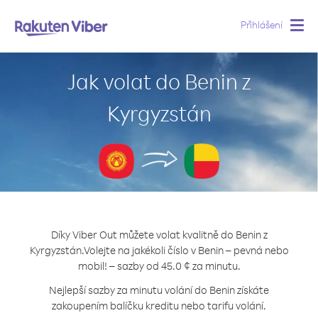
Přihlášení
Togg
navig
Jak volat do Benin z
Kyrgyzstán
Díky Viber Out můžete volat kvalitně do Benin z
Kyrgyzstán.
Volejte na jakékoli číslo v Benin – pevná nebo
mobil! – sazby od 45.0 ¢ za minutu.
Nejlepší sazby za minutu volání do Benin získáte
zakoupením balíčku kreditu nebo tarifu volání.