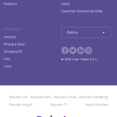
Podpora
údajů
Customer Complaints Code
STÁHNOUT
Čeština
Android
iPhone & iPad
Windows PC
Mac
©
2026
Viber Media S.à r.l.
Linux
Rakuten Viki
Rakuten Kobo
Rakuten Travel
Rakuten Marketing
Rakuten Insight
Rakuten TV
About Rakuten