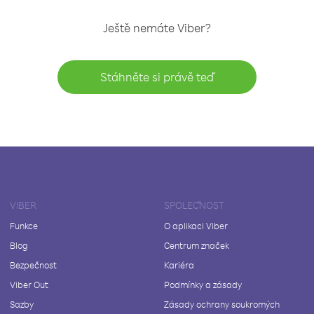
Ještě nemáte Viber?
Stáhněte si právě teď
VIBER
SPOLEČNOST
Funkce
O aplikaci Viber
Blog
Centrum značek
Bezpečnost
Kariéra
Viber Out
Podmínky a zásady
Sazby
Zásady ochrany soukromých